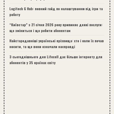
Logitech G Hub: повний гайд по налаштуванню під ігри та
роботу
“Київстар” з 21 січня 2026 року припиняє деякі послуги:
що зміниться і що робити абонентам
Найстародавніші українські прізвища: хто і коли їх почав
носити, та що вони означали насправді
З сьогоднішнього дня Lifecell дає більше інтернету для
абонентів у 35 країнах світу