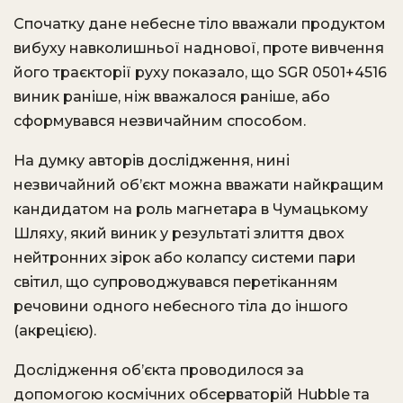
Спочатку дане небесне тіло вважали продуктом
вибуху навколишньої наднової, проте вивчення
його траєкторії руху показало, що SGR 0501+4516
виник раніше, ніж вважалося раніше, або
сформувався незвичайним способом.
На думку авторів дослідження, нині
незвичайний об’єкт можна вважати найкращим
кандидатом на роль магнетара в Чумацькому
Шляху, який виник у результаті злиття двох
нейтронних зірок або колапсу системи пари
світил, що супроводжувався перетіканням
речовини одного небесного тіла до іншого
(акрецією).
Дослідження об’єкта проводилося за
допомогою космічних обсерваторій Hubble та