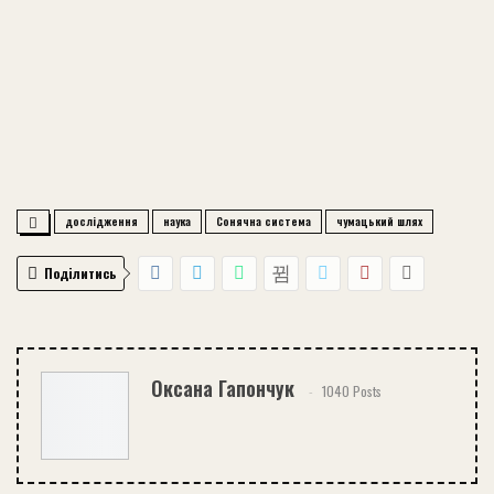
дослідження
наука
Сонячна система
чумацький шлях
Поділитись
Оксана Гапончук
1040 Posts