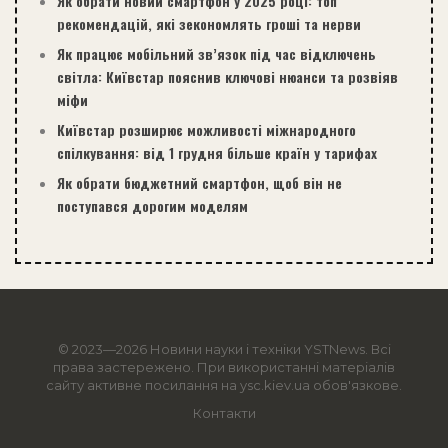
Як обрати новий смартфон у 2025 році: топ
рекомендацій, які зекономлять гроші та нерви
Як працює мобільний зв’язок під час відключень
світла: Київстар пояснив ключові нюанси та розвіяв
міфи
Київстар розширює можливості міжнародного
спілкування: від 1 грудня більше країн у тарифах
Як обрати бюджетний смартфон, щоб він не
поступався дорогим моделям
© 2023—2026 Новини науки і техніки
YSTNews
. Всі
права застережено. При використанні матеріалів
сайту активне посилання на ysc.kiev.ua обов'язкове.
Контакти