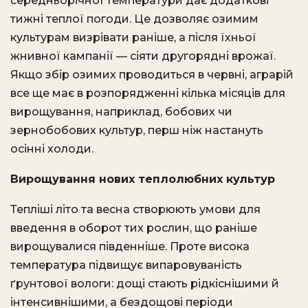
середньорічної температури дає додаткові
тижні теплої погоди. Це дозволяє озимим
культурам визрівати раніше, а після їхньої
жнивної кампанії — сіяти другорядні врожаї.
Якщо збір озимих проводиться в червні, аграрій
все ще має в розпорядженні кілька місяців для
вирощування, наприклад, бобових чи
зернобобових культур, перш ніж настануть
осінні холоди.
Вирощування нових теплолюбних культур
Тепліші літо та весна створюють умови для
введення в оборот тих рослин, що раніше
вирощувалися південніше. Проте висока
температура підвищує випаровуваність
ґрунтової вологи: дощі стають рідкіснішими й
інтенсивнішими, а бездощові періоди