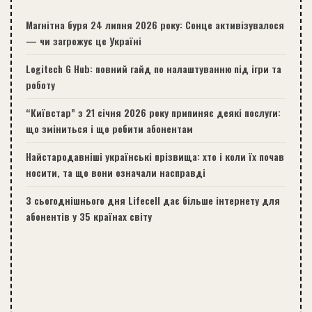
Магнітна буря 24 липня 2026 року: Сонце активізувалося
— чи загрожує це Україні
Logitech G Hub: повний гайд по налаштуванню під ігри та
роботу
“Київстар” з 21 січня 2026 року припиняє деякі послуги:
що зміниться і що робити абонентам
Найстародавніші українські прізвища: хто і коли їх почав
носити, та що вони означали насправді
З сьогоднішнього дня Lifecell дає більше інтернету для
абонентів у 35 країнах світу