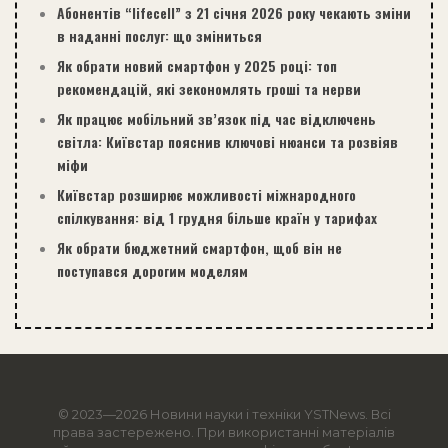
Абонентів “lifecell” з 21 січня 2026 року чекають зміни
в наданні послуг: що зміниться
Як обрати новий смартфон у 2025 році: топ
рекомендацій, які зекономлять гроші та нерви
Як працює мобільний зв’язок під час відключень
світла: Київстар пояснив ключові нюанси та розвіяв
міфи
Київстар розширює можливості міжнародного
спілкування: від 1 грудня більше країн у тарифах
Як обрати бюджетний смартфон, щоб він не
поступався дорогим моделям
© 2023—2026 Новини науки і техніки
YSTNews
. Всі
права застережено. При використанні матеріалів