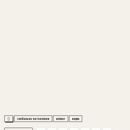
глобальне потепління
клімат
наука