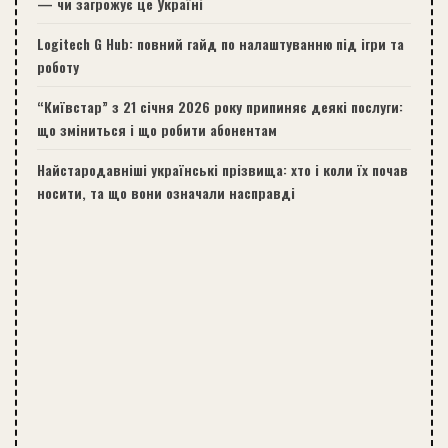
— чи загрожує це Україні
Logitech G Hub: повний гайд по налаштуванню під ігри та
роботу
“Київстар” з 21 січня 2026 року припиняє деякі послуги:
що зміниться і що робити абонентам
Найстародавніші українські прізвища: хто і коли їх почав
носити, та що вони означали насправді