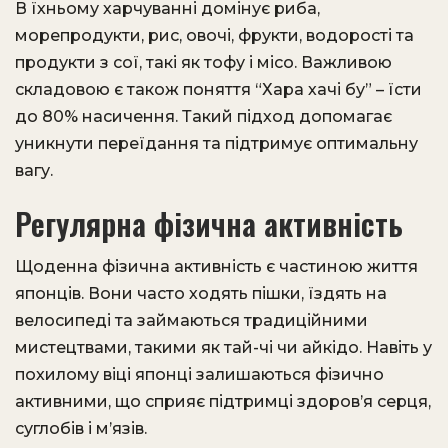
В їхньому харчуванні домінує риба,
морепродукти, рис, овочі, фрукти, водорості та
продукти з сої, такі як тофу і місо. Важливою
складовою є також поняття “Хара хачі бу” – їсти
до 80% насичення. Такий підход допомагає
уникнути переїдання та підтримує оптимальну
вагу.
Регулярна фізична активність
Щоденна фізична активність є частиною життя
японців. Вони часто ходять пішки, їздять на
велосипеді та займаються традиційними
мистецтвами, такими як тай-чі чи айкідо. Навіть у
похилому віці японці залишаються фізично
активними, що сприяє підтримці здоров’я серця,
суглобів і м’язів.