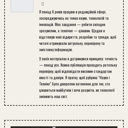
Я понад 6 років працюю в редакційній сфері,
зосереджуючись на темах науки, технологій та
інновацій. Моє завдання — робити складне
зрозумілим, а технічне — цікавим. Щодня я
відстежую нові відкриття, розробки та тренди, щоб
читачі отримували актуальну, перевірену та
змістовну інформацію.
У своїх матеріалах я дотримуюся принципу: точність
— понад усе. Кожна публікація проходить ретельну
перевірку, щоб відповідати високим стандартам
якості та довіри. Я прагну, щоб рубрика “Наука і
Техніка” була джерелом натхнення для тих, хто
цікавиться майбутнім і хоче розуміти, як технології
змінюють наш світ.