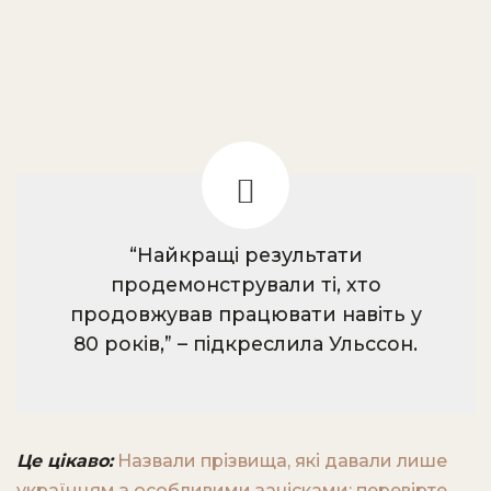
“Найкращі результати
продемонстрували ті, хто
продовжував працювати навіть у
80 років,” – підкреслила Ульссон.
Це цікаво:
Назвали прізвища, які давали лише
українцям з особливими зачісками: перевірте