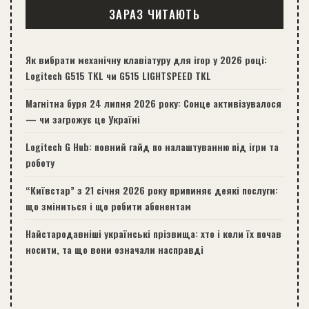
ЗАРАЗ ЧИТАЮТЬ
Як вибрати механічну клавіатуру для ігор у 2026 році:
Logitech G515 TKL чи G515 LIGHTSPEED TKL
Магнітна буря 24 липня 2026 року: Сонце активізувалося
— чи загрожує це Україні
Logitech G Hub: повний гайд по налаштуванню під ігри та
роботу
“Київстар” з 21 січня 2026 року припиняє деякі послуги:
що зміниться і що робити абонентам
Найстародавніші українські прізвища: хто і коли їх почав
носити, та що вони означали насправді