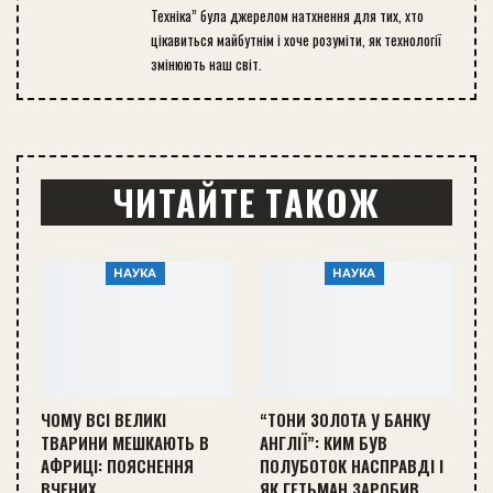
Техніка” була джерелом натхнення для тих, хто
цікавиться майбутнім і хоче розуміти, як технології
змінюють наш світ.
ЧИТАЙТЕ ТАКОЖ
НАУКА
НАУКА
ЧОМУ ВСІ ВЕЛИКІ
“ТОНИ ЗОЛОТА У БАНКУ
ТВАРИНИ МЕШКАЮТЬ В
АНГЛІЇ”: КИМ БУВ
АФРИЦІ: ПОЯСНЕННЯ
ПОЛУБОТОК НАСПРАВДІ І
ВЧЕНИХ
ЯК ГЕТЬМАН ЗАРОБИВ