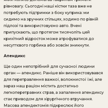
рівновагу. Сьогодні наші кістки таза вже не
потребують підтримки з боку куприка: ми
сидимо на зручних стільцях, ходимо по рівній
підлозі та використовуємо авто. Вчені
припускають, що протягом тисячоліть цей
крихітний відросток може атрофуватися до
несуттєвого горбика або зовсім зникнути.
Апендикс
Ще один непотрібний для сучасної людини
орган — апендикс. Раніше він використовувався
для перетравлення важкої, волокнистої їжі, але
зараз наш раціон містить достатньо
легкоперетравних страв, а запалення апендиксу
стає приводом для хірургічного втручання.
Масова апендектомія підкреслює його