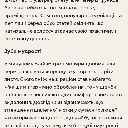
шкідливого ультрафіолету, але тепер ці функції
бере на себе одяг і клімат-контроль у
приміщеннях. Крім того, популярність епіляції та
депіляції серед обох статей свідчить, що
натуральне волосся втрачає свою практичну і
естетичну цінність.
Зуби мудрості
У минулому «зайві» треті моляри допомагали
перетравлювати жорстку їжу: коріння, горіхи,
листя. Сьогодні ж наш раціон став набагато
м’якішим і термічно обробленим, тому ці зуби
найчастіше викликають дискомфорт і вимагають
видалення. Дослідники відзначають, що
зменшення щелепної кістки у сучасних людей
може призвести до того, що майбутні покоління
взагалі народжуватимуться без зубів мудрості.