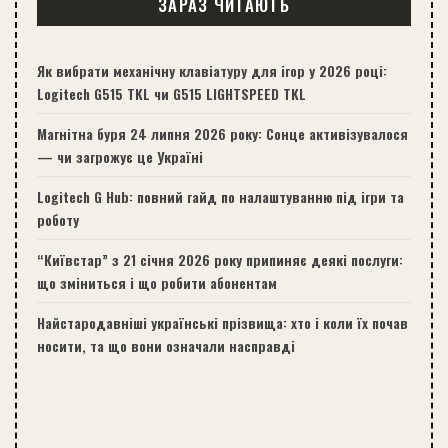
ЗАРАЗ ЧИТАЮТЬ
Як вибрати механічну клавіатуру для ігор у 2026 році:
Logitech G515 TKL чи G515 LIGHTSPEED TKL
Магнітна буря 24 липня 2026 року: Сонце активізувалося
— чи загрожує це Україні
Logitech G Hub: повний гайд по налаштуванню під ігри та
роботу
“Київстар” з 21 січня 2026 року припиняє деякі послуги:
що зміниться і що робити абонентам
Найстародавніші українські прізвища: хто і коли їх почав
носити, та що вони означали насправді