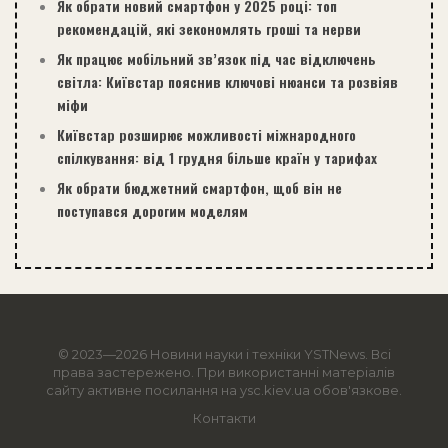
Як обрати новий смартфон у 2025 році: топ
рекомендацій, які зекономлять гроші та нерви
Як працює мобільний зв’язок під час відключень
світла: Київстар пояснив ключові нюанси та розвіяв
міфи
Київстар розширює можливості міжнародного
спілкування: від 1 грудня більше країн у тарифах
Як обрати бюджетний смартфон, щоб він не
поступався дорогим моделям
© 2023—2026 Новини науки і техніки
YSTNews
. Всі
права застережено. При використанні матеріалів
сайту активне посилання на ysc.kiev.ua обов'язкове.
Контакти