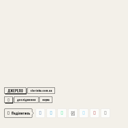
ДЖЕРЕЛО
storinka.com.ua
дослідження
наука
Поділитись