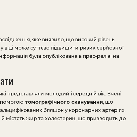
слідження, яке виявило, що високий рівень
у віці може суттєво підвищити ризик серйозної
нформація була опублікована в прес-релізі на
тати
які представляли молодий і середній вік. Вчені
допомогою
томографічного сканування
, що
альцифікованих бляшок у коронарних артеріях.
 й містять жир та холестерин, що призводить до