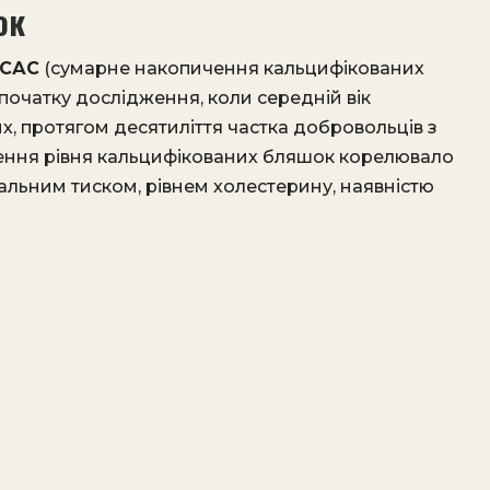
ок
САС
(сумарне накопичення кальцифікованих
д початку дослідження, коли середній вік
их, протягом десятиліття частка добровольців з
ення рівня кальцифікованих бляшок корелювало
іальним тиском, рівнем холестерину, наявністю