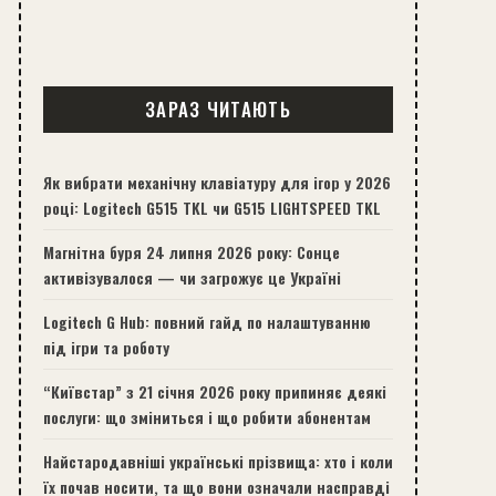
ЗАРАЗ ЧИТАЮТЬ
Як вибрати механічну клавіатуру для ігор у 2026
році: Logitech G515 TKL чи G515 LIGHTSPEED TKL
Магнітна буря 24 липня 2026 року: Сонце
активізувалося — чи загрожує це Україні
Logitech G Hub: повний гайд по налаштуванню
під ігри та роботу
“Київстар” з 21 січня 2026 року припиняє деякі
послуги: що зміниться і що робити абонентам
Найстародавніші українські прізвища: хто і коли
їх почав носити, та що вони означали насправді