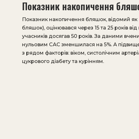
Показник накопичення бляш
Показник накопичення бляшок, відомий як
бляшок), оцінювався через 15 та 25 років ві
учасників досягав 50 років. За даними вчен
нульовим САС зменшилася на 5%. А підвищ
з рядом факторів: віком, систолічним артер
цукрового діабету та курінням.