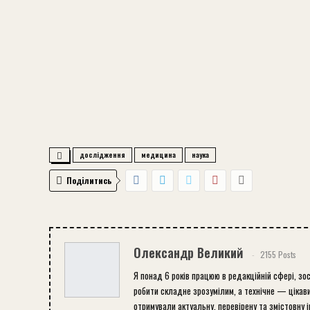
дослідження
медицина
наука
Поділитись
Олександр Великий
2155 Posts
Я понад 6 років працюю в редакційній сфері, зо
робити складне зрозумілим, а технічне — цікави
отримували актуальну, перевірену та змістовну 