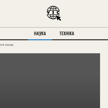
НАУКА
ТЕХНІКА
ття ознаку