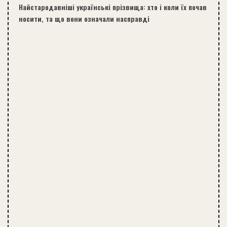
Найстародавніші українські прізвища: хто і коли їх почав
носити, та що вони означали насправді