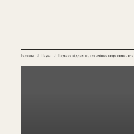
Головна
Наука
Наукове відкриття, яке змінює стереотипи: вч