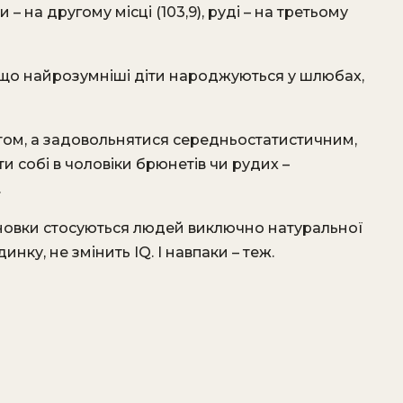
 – на другому місці (103,9), руді – на третьому
що найрозумніші діти народжуються у шлюбах,
атом, а задовольнятися середньостатистичним,
 собі в чоловіки брюнетів чи рудих –
.
новки стосуються людей виключно натуральної
ку, не змінить IQ. І навпаки – теж.