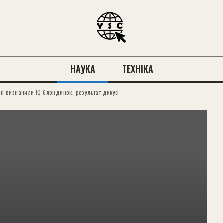
НАУКА
ТЕХНІКА
ені визначили IQ блондинок, результат дивує