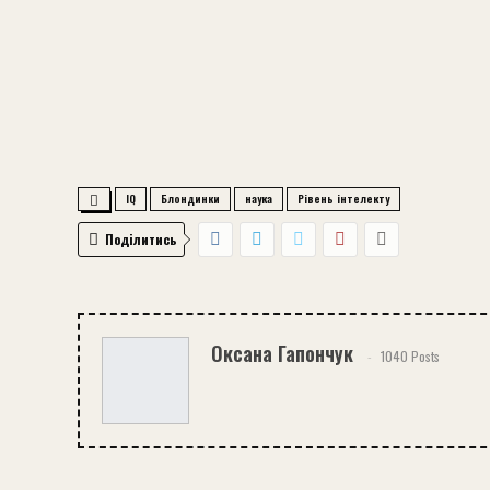
IQ
Блондинки
наука
Рівень інтелекту
Поділитись
Оксана Гапончук
1040 Posts