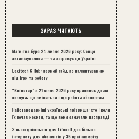
ЗАРАЗ ЧИТАЮТЬ
Магнітна буря 24 липня 2026 року: Сонце
активізувалося — чи загрожує це Україні
Logitech G Hub: повний гайд по налаштуванню
під ігри та роботу
“Київстар” з 21 січня 2026 року припиняє деякі
послуги: що зміниться і що робити абонентам
Найстародавніші українські прізвища: хто і коли
їх почав носити, та що вони означали насправді
З сьогоднішнього дня Lifecell дає більше
інтернету для абонентів у 35 країнах світу