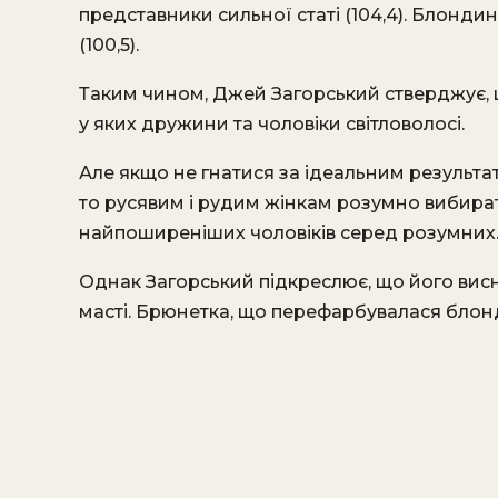
представники сильної статі (104,4). Блондини
(100,5).
Таким чином, Джей Загорський стверджує, 
у яких дружини та чоловіки світловолосі.
Але якщо не гнатися за ідеальним результ
то русявим і рудим жінкам розумно вибирати
найпоширеніших чоловіків серед розумних
Однак Загорський підкреслює, що його вис
масті. Брюнетка, що перефарбувалася блондин