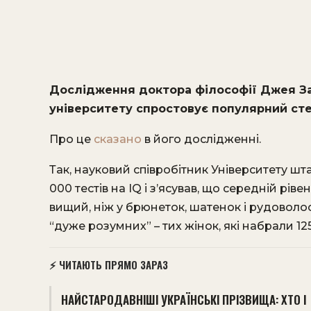
Дослідження доктора філософії Джея Заг
університету спростовує популярний ст
Про це
сказано
в його дослідженні.
Так, науковий співробітник Університету шт
000 тестів на IQ і з’ясував, що середній рів
вищий, ніж у брюнеток, шатенок і рудоволо
“дуже розумних” – тих жінок, які набрали 125
⚡ ЧИТАЮТЬ ПРЯМО ЗАРАЗ
НАЙСТАРОДАВНІШІ УКРАЇНСЬКІ ПРІЗВИЩА: ХТО І