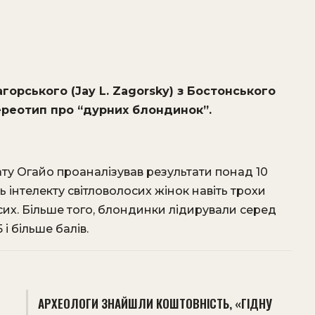
орського (Jay L. Zagorsky) з Бостонського
ереотип про “дурних блондинок”.
ату Огайо проаналізував результати понад 10
ень інтелекту світловолосих жінок навіть трохи
сих. Більше того, блондинки лідирували серед
 і більше балів.
АРХЕОЛОГИ ЗНАЙШЛИ КОШТОВНІСТЬ, «ГІДНУ