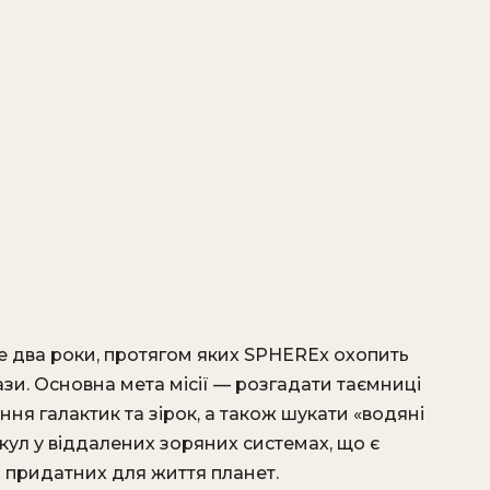
е два роки, протягом яких SPHEREx охопить
и. Основна мета місії — розгадати таємниці
ня галактик та зірок, а також шукати «водяні
кул у віддалених зоряних системах, що є
 придатних для життя планет.