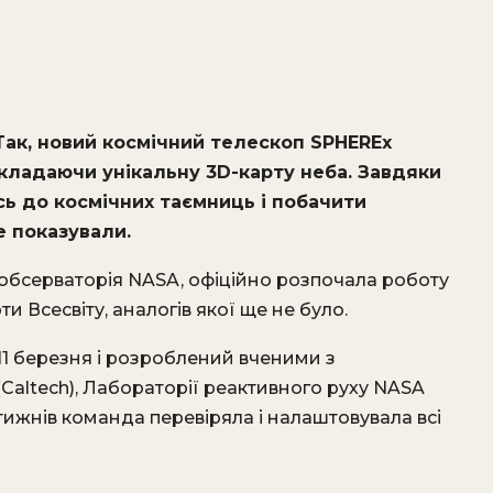
 Так, новий космічний телескоп SPHEREx
кладаючи унікальну 3D-карту неба. Завдяки
ь до космічних таємниць і побачити
е показували.
а обсерваторія NASA, офіційно розпочала роботу
и Всесвіту, аналогів якої ще не було.
11 березня і розроблений вченими з
(Caltech), Лабораторії реактивного руху NASA
 тижнів команда перевіряла і налаштовувала всі