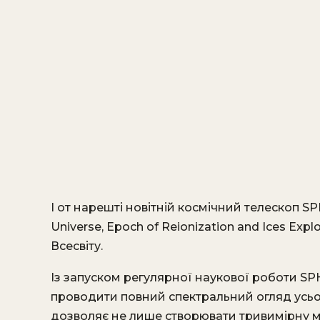
І от нарешті новітній космічний телескоп SP
Universe, Epoch of Reionization and Ices E
Всесвіту.
Із запуском регулярної наукової роботи S
проводити повний спектральний огляд усьо
дозволяє не лише створювати тривимірну мап