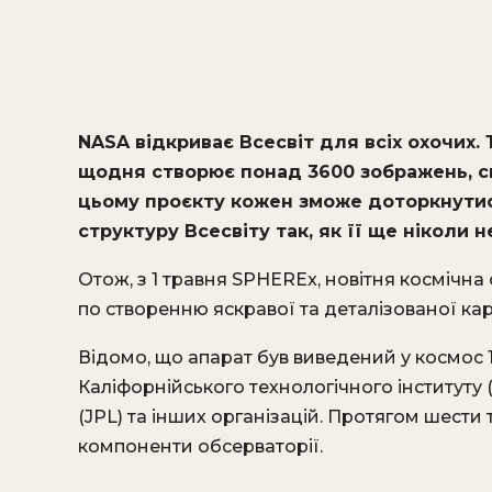
NASA відкриває Всесвіт для всіх охочих.
щодня створює понад 3600 зображень, с
цьому проєкту кожен зможе доторкнутис
структуру Всесвіту так, як її ще ніколи н
Отож, з 1 травня SPHEREx, новітня космічн
по створенню яскравої та деталізованої карт
Відомо, що апарат був виведений у космос 
Каліфорнійського технологічного інституту 
(JPL) та інших організацій. Протягом шести
компоненти обсерваторії.