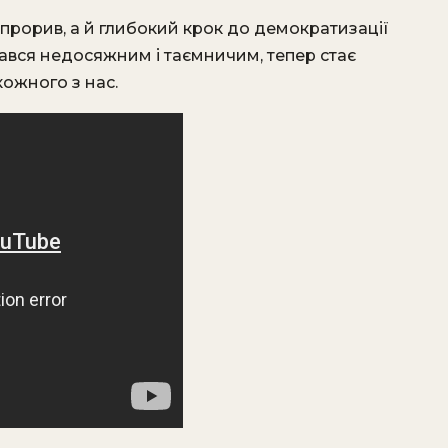
прорив, а й глибокий крок до демократизації
вався недосяжним і таємничим, тепер стає
ожного з нас.