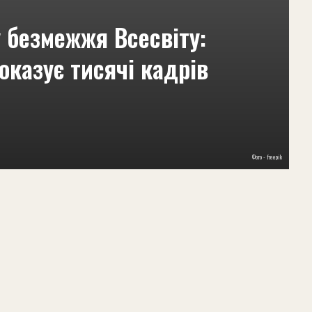
 безмежжя Всесвіту:
казує тисячі кадрів
Фото - freepik