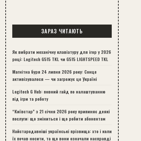
ЗАРАЗ ЧИТАЮТЬ
Як вибрати механічну клавіатуру для ігор у 2026
році: Logitech G515 TKL чи G515 LIGHTSPEED TKL
Магнітна буря 24 липня 2026 року: Сонце
активізувалося — чи загрожує це Україні
Logitech G Hub: повний гайд по налаштуванню
під ігри та роботу
“Київстар” з 21 січня 2026 року припиняє деякі
послуги: що зміниться і що робити абонентам
Найстародавніші українські прізвища: хто і коли
їх почав носити, та що вони означали насправді