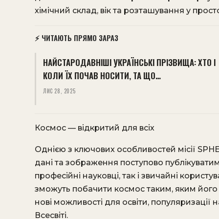
хімічний склад, вік та розташування у просто
⚡ ЧИТАЮТЬ ПРЯМО ЗАРАЗ
НАЙСТАРОДАВНІШІ УКРАЇНСЬКІ ПРІЗВИЩА: ХТО І
КОЛИ ЇХ ПОЧАВ НОСИТИ, ТА ЩО…
ЛИС 28, 2025
Космос — відкритий для всіх
Однією з ключових особливостей місії SPHEREx
дані та зображення поступово публікуватиму
професійні науковці, так і звичайні користува
зможуть побачити космос таким, яким його 
нові можливості для освіти, популяризації 
Всесвіті.