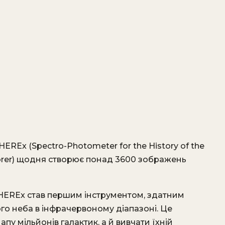
HEREx (Spectro-Photometer for the History of the
xplorer) щодня створює понад 3600 зображень
PHEREx став першим інструментом, здатним
го неба в інфрачервоному діапазоні. Це
у мільйонів галактик, а й вивчати їхній