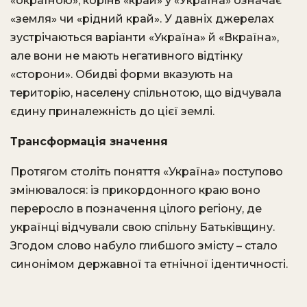
«окраїною», корінь «край» у «Україна» означає
«земля» чи «рідний край». У давніх джерелах
зустрічаються варіанти «Україна» й «Вкраїна»,
але вони не мають негативного відтінку
«сторони». Обидві форми вказують на
територію, населену спільнотою, що відчувала
єдину приналежність до цієї землі.
Трансформація значення
Протягом століть поняття «Україна» поступово
змінювалося: із прикордонного краю воно
переросло в позначення цілого регіону, де
українці відчували свою спільну Батьківщину.
Згодом слово набу­ло глибшого змісту – стало
синонімом державної та етнічної ідентичності.