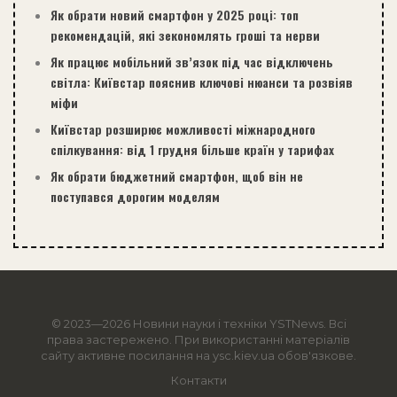
Як обрати новий смартфон у 2025 році: топ
рекомендацій, які зекономлять гроші та нерви
Як працює мобільний зв’язок під час відключень
світла: Київстар пояснив ключові нюанси та розвіяв
міфи
Київстар розширює можливості міжнародного
спілкування: від 1 грудня більше країн у тарифах
Як обрати бюджетний смартфон, щоб він не
поступався дорогим моделям
© 2023—2026 Новини науки і техніки
YSTNews
. Всі
права застережено. При використанні матеріалів
сайту активне посилання на ysc.kiev.ua обов'язкове.
Контакти