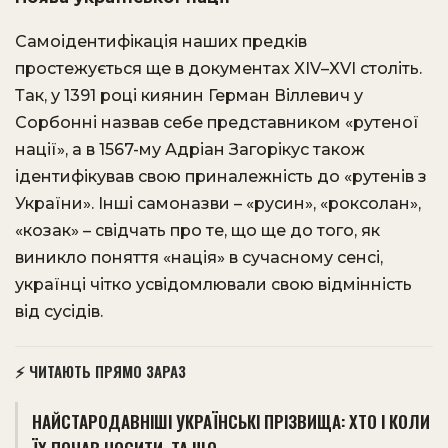
Самоідентифікація наших предків
простежується ще в документах XIV–XVI століть.
Так, у 1391 році киянин Герман Віллевич у
Сорбонні назвав себе представником «рутеної
нації», а в 1567-му Адріан Загорікус також
ідентифікував свою приналежність до «рутенів з
України». Інші самоназви – «русин», «роксолан»,
«козак» – свідчать про те, що ще до того, як
виникло поняття «нація» в сучасному сенсі,
українці чітко усвідомлювали свою відмінність
від сусідів.
⚡ ЧИТАЮТЬ ПРЯМО ЗАРАЗ
НАЙСТАРОДАВНІШІ УКРАЇНСЬКІ ПРІЗВИЩА: ХТО І КОЛИ