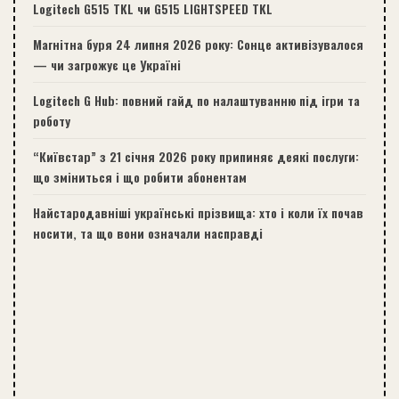
Logitech G515 TKL чи G515 LIGHTSPEED TKL
Магнітна буря 24 липня 2026 року: Сонце активізувалося
— чи загрожує це Україні
Logitech G Hub: повний гайд по налаштуванню під ігри та
роботу
“Київстар” з 21 січня 2026 року припиняє деякі послуги:
що зміниться і що робити абонентам
Найстародавніші українські прізвища: хто і коли їх почав
носити, та що вони означали насправді