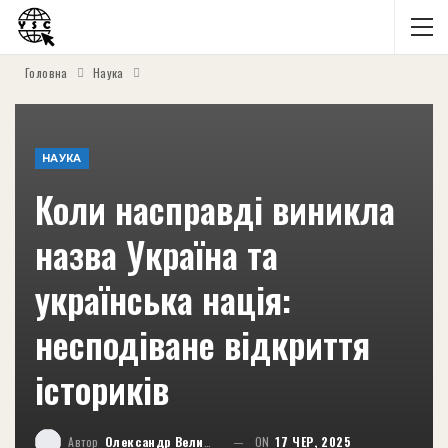
Головна
Наука
НАУКА
Коли насправді виникла
назва Україна та
українська нація:
несподіване відкриття
істориків
Автор
Олександр Великий
ON
17 ЧЕР, 2025