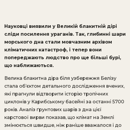
Науковці виявили у Великій блакитній дірі
сліди посилення ураганів. Так, глибинні шари
морського дна стали мовчазним архівом
кліматичних катастроф, і тепер вони
попереджають людство про ще більші бурі,
що наближаються.
Велика блакитна діра біля узбережжя Белізу
стала об’єктом детального дослідження вчених,
які прагнули відтворити історію тропічних
циклонів у Карибському басейні за останні 5700
років. Аналіз ґрунтових шарів з дна цієї
карстової вирви показав, що клімат на Землі
змінюється швидше, ніж раніше вважалося і до