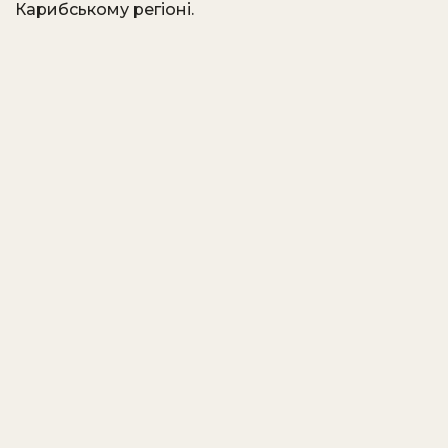
Карибському регіоні.