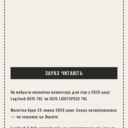
ЗАРАЗ ЧИТАЮТЬ
Як вибрати механічну клавіатуру для ігор у 2026 році:
Logitech G515 TKL чи G515 LIGHTSPEED TKL
Магнітна буря 24 липня 2026 року: Сонце активізувалося
— чи загрожує це Україні
Logitech G Hub: повний гайд по налаштуванню під ігри та