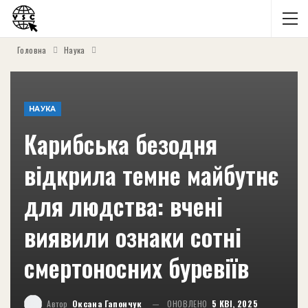
Головна
Наука
НАУКА
Карибська безодня
відкрила темне майбутнє
для людства: вчені
виявили ознаки сотні
смертоносних буревіїв
Автор
Оксана Гапончук
ОНОВЛЕНО
5 КВІ, 2025