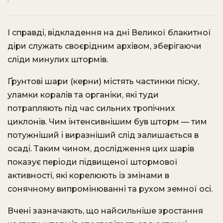
І справді, відкладення на дні Великої блакитної
діри служать своєрідним архівом, зберігаючи
сліди минулих штормів.
Ґрунтові шари (керни) містять частинки піску,
уламки коралів та органіки, які туди
потрапляють під час сильних тропічних
циклонів. Чим інтенсивнішим був шторм — тим
потужніший і виразніший слід залишається в
осаді. Таким чином, дослідження цих шарів
показує періоди підвищеної штормової
активності, які корелюють із змінами в
сонячному випромінюванні та рухом земної осі.
Вчені зазначають, що найсильніше зростання