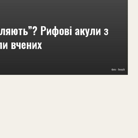
ляють”? Рифові акули з
ли вчених
фото - freepik