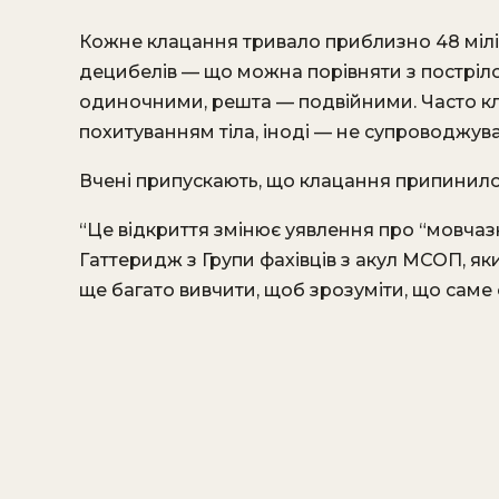
Кожне клацання тривало приблизно 48 мілісе
децибелів — що можна порівняти з постріло
одиночними, решта — подвійними. Часто к
похитуванням тіла, іноді — не супроводжу
Вчені припускають, що клацання припинилос
“Це відкриття змінює уявлення про “мовчазн
Гаттеридж з Групи фахівців з акул МСОП, яки
ще багато вивчити, щоб зрозуміти, що саме 