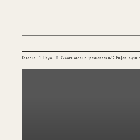
Головна
Наука
Хижаки океанів “розмовляють”? Рифові акули 