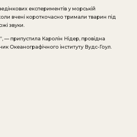
оведінкових експериментів у морській
 коли вчені короткочасно тримали тварин під
ожі звуки.
”, — припустила Каролін Нідер, провідна
ник Океанографічного інституту Вудс-Гоул.