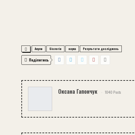
Акули
біологія
наука
Результати досліджень
Поділитись
Оксана Гапончук
1040 Posts