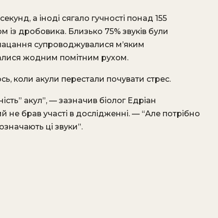
кунд, а іноді сягало гучності понад 155
м із дробовика. Близько 75% звуків були
лацання супроводжувалися м’яким
валися жодним помітним рухом.
ь, коли акули перестали почувати стрес.
ість” акул”, — зазначив біолог Едріан
й не брав участі в дослідженні. — “Але потрібно
означають ці звуки”.