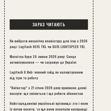
ЗАРАЗ ЧИТАЮТЬ
Як вибрати механічну клавіатуру для ігор у 2026
році: Logitech G515 TKL чи G515 LIGHTSPEED TKL
Магнітна буря 24 липня 2026 року: Сонце
активізувалося — чи загрожує це Україні
Logitech G Hub: повний гайд по налаштуванню
під ігри та роботу
“Київстар” з 21 січня 2026 року припиняє деякі
послуги: що зміниться і що робити абонентам
Найстародавніші українські прізвища: хто і коли
їх почав носити, та що вони означали насправді