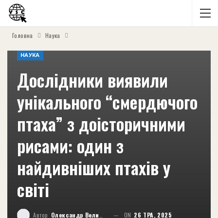
Головна
Наука
НАУКА
Дослідники виявили
унікального “смердючого
птаха” з доісторичними
рисами: один з
найдивніших птахів у
світі
Автор
Олександр Великий
ON
26 ТРА, 2025