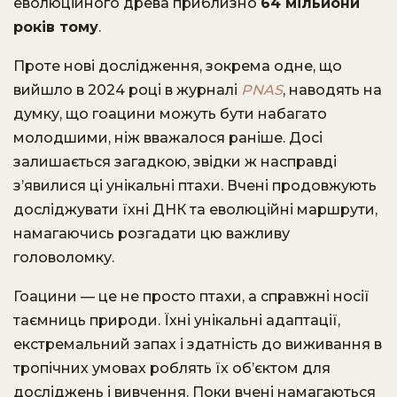
еволюційного древа приблизно
64 мільйони
років тому
.
Проте нові дослідження, зокрема одне, що
вийшло в 2024 році в журналі
PNAS
, наводять на
думку, що гоацини можуть бути набагато
молодшими, ніж вважалося раніше. Досі
залишається загадкою, звідки ж насправді
з’явилися ці унікальні птахи. Вчені продовжують
досліджувати їхні ДНК та еволюційні маршрути,
намагаючись розгадати цю важливу
головоломку.
Гоацини — це не просто птахи, а справжні носії
таємниць природи. Їхні унікальні адаптації,
екстремальний запах і здатність до виживання в
тропічних умовах роблять їх об’єктом для
досліджень і вивчення. Поки вчені намагаються