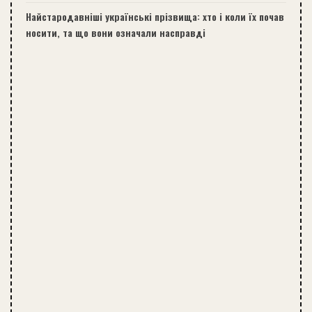
Найстародавніші українські прізвища: хто і коли їх почав
носити, та що вони означали насправді