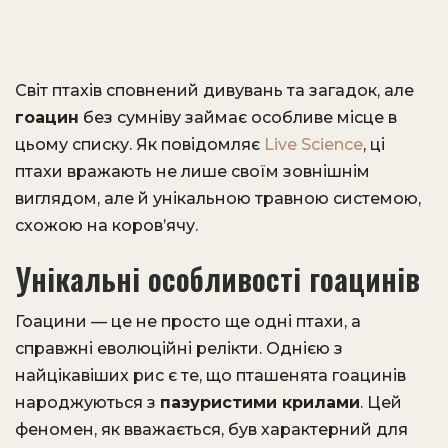
Світ птахів сповнений дивувань та загадок, але
гоацин
без сумніву займає особливе місце в
цьому списку. Як повідомляє
Live Science
, ці
птахи вражають не лише своїм зовнішнім
виглядом, але й унікальною травною системою,
схожою на коров’ячу.
Унікальні особливості гоацинів
Гоацини — це не просто ще одні птахи, а
справжні еволюційні релікти. Однією з
найцікавіших рис є те, що пташенята гоацинів
народжуються з
пазуристими крилами
. Цей
феномен, як вважається, був характерний для