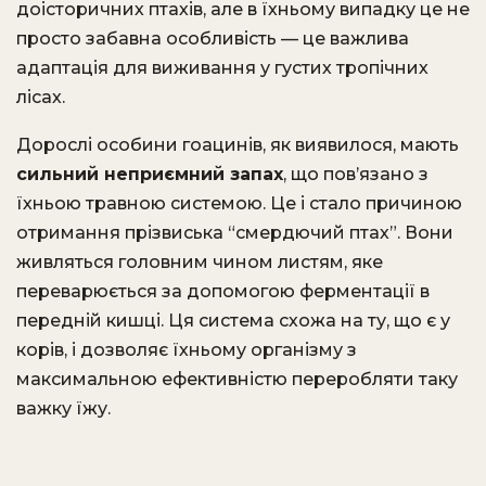
доісторичних птахів, але в їхньому випадку це не
просто забавна особливість — це важлива
адаптація для виживання у густих тропічних
лісах.
Дорослі особини гоацинів, як виявилося, мають
сильний неприємний запах
, що пов’язано з
їхньою травною системою. Це і стало причиною
отримання прізвиська “смердючий птах”. Вони
живляться головним чином листям, яке
переварюється за допомогою ферментації в
передній кишці. Ця система схожа на ту, що є у
корів, і дозволяє їхньому організму з
максимальною ефективністю переробляти таку
важку їжу.