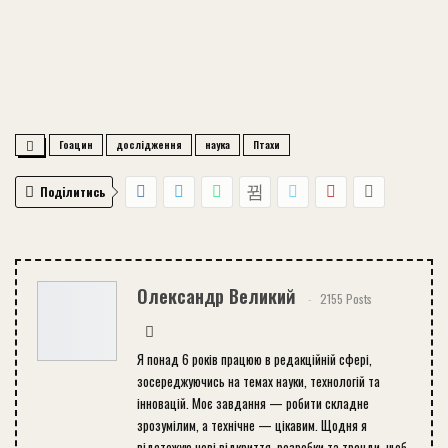
Гоацин
дослідження
наука
Птахи
Поділитись
Олександр Великий
2155 Posts
Я понад 6 років працюю в редакційній сфері,
зосереджуючись на темах науки, технологій та
інновацій. Моє завдання — робити складне
зрозумілим, а технічне — цікавим. Щодня я
відстежую нові відкриття, розробки та тренди, щоб