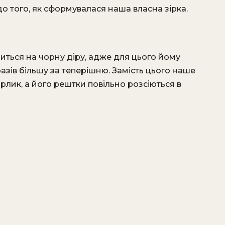
о того, як сформувалася наша власна зірка.
риться на чорну діру, адже для цього йому
зів більшу за теперішню. Замість цього наше
рлик, а його рештки повільно розсіються в