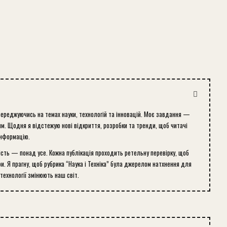
середжуючись на темах науки, технологій та інновацій. Моє завдання —
м. Щодня я відстежую нові відкриття, розробки та тренди, щоб читачі
інформацію.
ість — понад усе. Кожна публікація проходить ретельну перевірку, щоб
и. Я прагну, щоб рубрика “Наука і Техніка” була джерелом натхнення для
 технології змінюють наш світ.