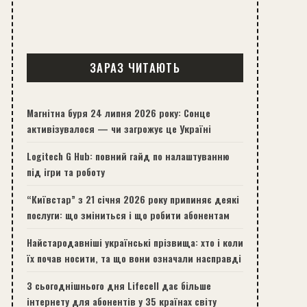
ЗАРАЗ ЧИТАЮТЬ
Магнітна буря 24 липня 2026 року: Сонце
активізувалося — чи загрожує це Україні
Logitech G Hub: повний гайд по налаштуванню
під ігри та роботу
“Київстар” з 21 січня 2026 року припиняє деякі
послуги: що зміниться і що робити абонентам
Найстародавніші українські прізвища: хто і коли
їх почав носити, та що вони означали насправді
З сьогоднішнього дня Lifecell дає більше
інтернету для абонентів у 35 країнах світу