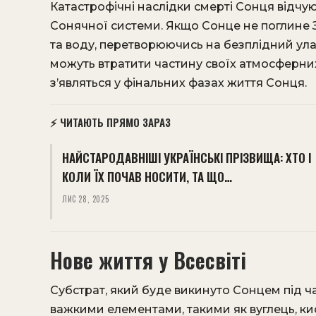
Катастрофічні наслідки смерті Сонця відчую
Сонячної системи. Якщо Сонце не поглине 
та воду, перетворюючись на безплідний уламок
можуть втратити частину своїх атмосферних
з’являться у фінальних фазах життя Сонця.
⚡ ЧИТАЮТЬ ПРЯМО ЗАРАЗ
НАЙСТАРОДАВНІШІ УКРАЇНСЬКІ ПРІЗВИЩА: ХТО І
КОЛИ ЇХ ПОЧАВ НОСИТИ, ТА ЩО…
ЛИС 28, 2025
Нове життя у Всесвіті
Субстрат, який буде викинуто Сонцем під ч
важкими елементами, такими як вуглець, ки