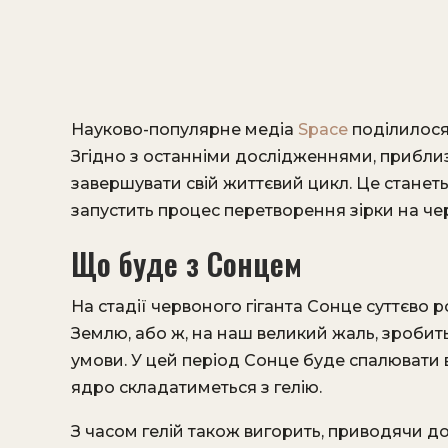
Науково-популярне медіа
Space
поділилося
Згідно з останніми дослідженнями, приблиз
завершувати свій життєвий цикл. Це станеть
запустить процес перетворення зірки на чер
Що буде з Сонцем
На стадії червоного гіганта Сонце суттєво 
Землю, або ж, на наш великий жаль, зробит
умови. У цей період Сонце буде спалювати в
ядро складатиметься з гелію.
З часом гелій також вигорить, приводячи д