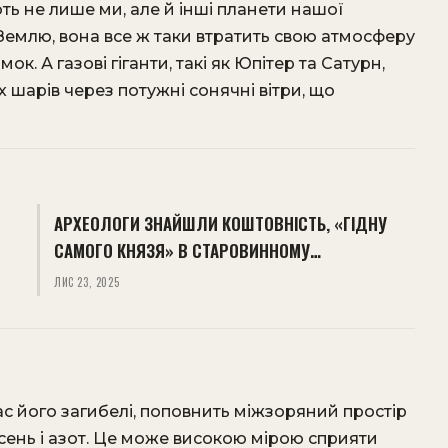
ть не лише ми, але й інші планети нашої
Землю, вона все ж таки втратить свою атмосферу
. А газові гіганти, такі як Юпітер та Сатурн,
 шарів через потужні сонячні вітри, що
АРХЕОЛОГИ ЗНАЙШЛИ КОШТОВНІСТЬ, «ГІДНУ
САМОГО КНЯЗЯ» В СТАРОВИННОМУ…
ЛИС 23, 2025
ас його загибелі, поповнить міжзоряний простір
сень і азот. Це може високою мірою сприяти