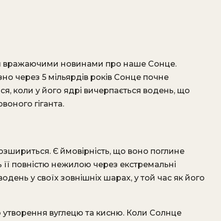
 вражаючими новинами про наше Сонце.
но через 5 мільярдів років Сонце почне
ся, коли у його ядрі вичерпається водень, що
воного гіганта.
розшириться. Є ймовірність, що воно поглине
ь її повністю нежилою через екстремальні
одень у своїх зовнішніх шарах, у той час як його
о утворення вуглецю та кисню. Коли Солнце