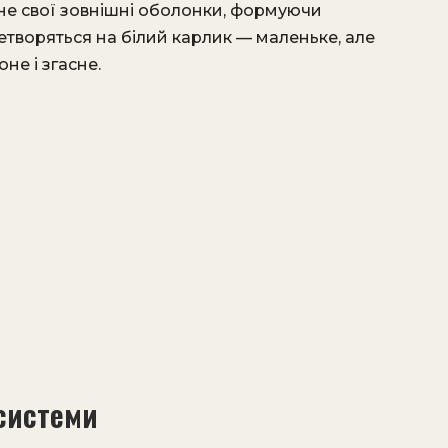
ине свої зовнішні оболонки, формуючи
етворяться на білий карлик — маленьке, але
не і згасне.
системи