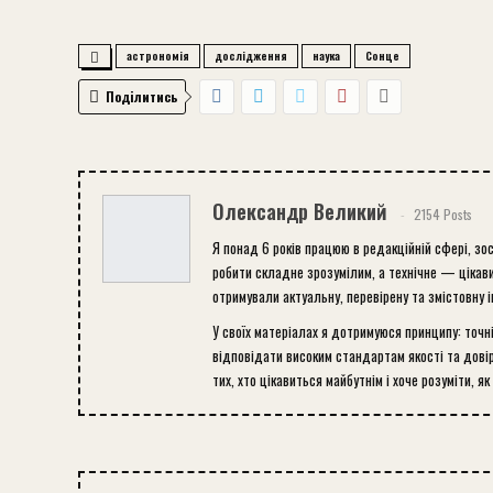
астрономія
дослідження
наука
Сонце
Поділитись
Олександр Великий
2154 Posts
Я понад 6 років працюю в редакційній сфері, зо
робити складне зрозумілим, а технічне — цікави
отримували актуальну, перевірену та змістовну 
У своїх матеріалах я дотримуюся принципу: точн
відповідати високим стандартам якості та довір
тих, хто цікавиться майбутнім і хоче розуміти, як