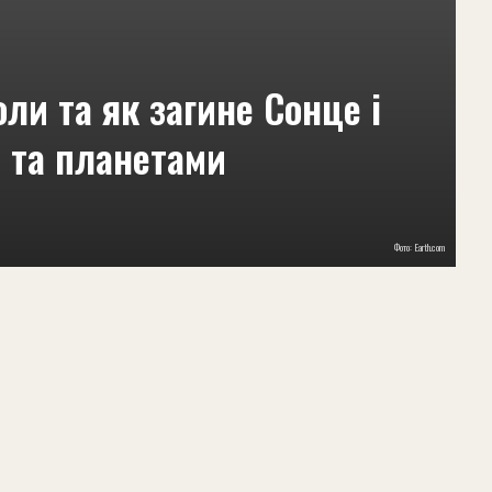
ли та як загине Сонце і
 та планетами
5
Фото: Еarth.com