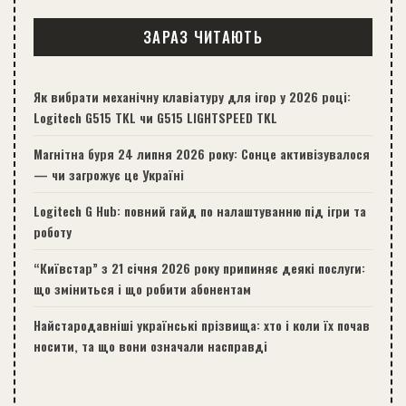
ЗАРАЗ ЧИТАЮТЬ
Як вибрати механічну клавіатуру для ігор у 2026 році:
Logitech G515 TKL чи G515 LIGHTSPEED TKL
Магнітна буря 24 липня 2026 року: Сонце активізувалося
— чи загрожує це Україні
Logitech G Hub: повний гайд по налаштуванню під ігри та
роботу
“Київстар” з 21 січня 2026 року припиняє деякі послуги:
що зміниться і що робити абонентам
Найстародавніші українські прізвища: хто і коли їх почав
носити, та що вони означали насправді