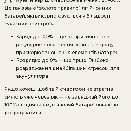
утримувати заряд смартфона в межах 20–80%.
Це так зване “золоте правило” літій-іонних
батарей, які використовуються у більшості
сучасних пристроїв.
Заряд до 100% — це не критично, але
регулярне досягнення повного заряду
прискорює зношення елементів батареї.
Розрядка до 0% — ще гірше. Глибоке
розряджання є найбільшим стресом для
акумулятора.
Якщо хочеш, щоб твій смартфон не втратив
ємність уже через рік — не заряджай його до
100% щодня та не дозволяй батареї повністю
розряджатися.