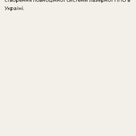
створення повноцінної системи лазерної ППО в
Україні.