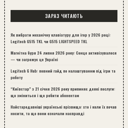
ЗАРАЗ ЧИТАЮТЬ
Як вибрати механічну клавіатуру для ігор у 2026 році:
Logitech G515 TKL чи G515 LIGHTSPEED TKL
Магнітна буря 24 липня 2026 року: Сонце активізувалося
— чи загрожує це Україні
Logitech G Hub: повний гайд по налаштуванню під ігри та
роботу
“Київстар” з 21 січня 2026 року припиняє деякі послуги:
що зміниться і що робити абонентам
Найстародавніші українські прізвища: хто і коли їх почав
носити, та що вони означали насправді