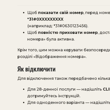
Щоб
показати свій номер
, перед ном
*31#0XXXXXXXXX
(наприклад: *31#0630123456).
Щоб
повністю приховати номер
, дос
номера» була активна.
Крім того, цим можна керувати безпосеред
розділі «Відображення номера».
Як відключити
Для відключення також передбачено кілька 
Для 28-денної послуги — надішліть
CL
дотримуйтесь інструкцій.
Для одноденного варіанта — надішліт