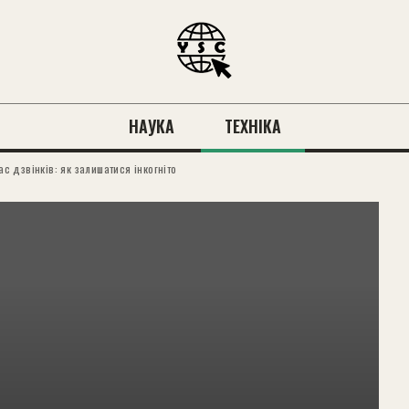
НАУКА
ТЕХНІКА
ас дзвінків: як залишатися інкогніто