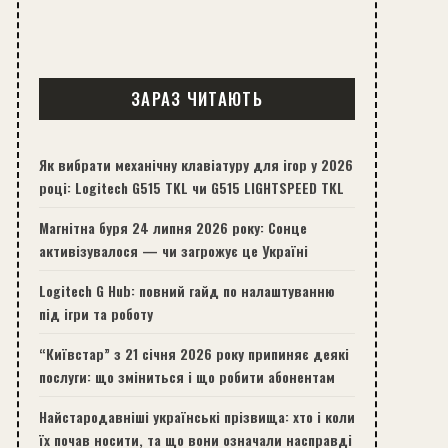
ЗАРАЗ ЧИТАЮТЬ
Як вибрати механічну клавіатуру для ігор у 2026
році: Logitech G515 TKL чи G515 LIGHTSPEED TKL
Магнітна буря 24 липня 2026 року: Сонце
активізувалося — чи загрожує це Україні
Logitech G Hub: повний гайд по налаштуванню
під ігри та роботу
“Київстар” з 21 січня 2026 року припиняє деякі
послуги: що зміниться і що робити абонентам
Найстародавніші українські прізвища: хто і коли
їх почав носити, та що вони означали насправді