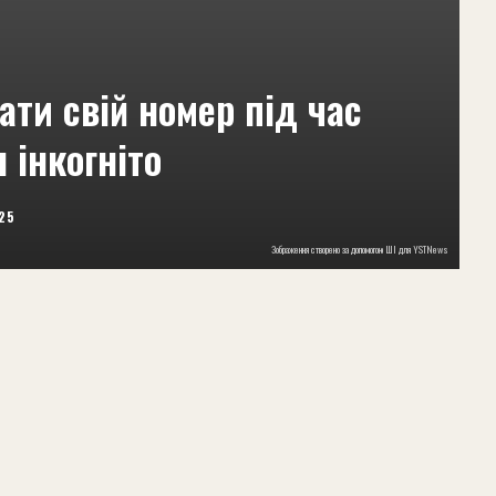
вати свій номер під час
 інкогніто
25
Зображення створено за допомогою ШІ для YSTNews