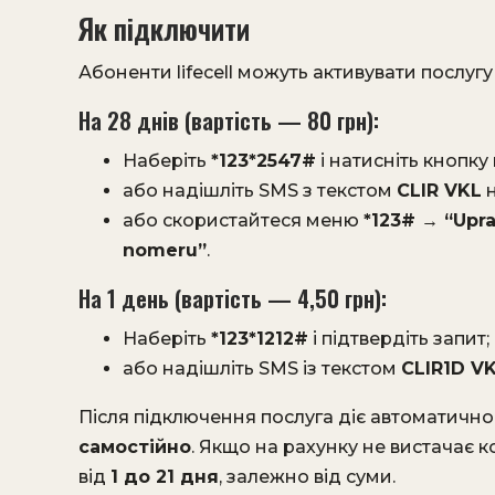
Як підключити
Абоненти lifecell можуть активувати послуг
На 28 днів (вартість — 80 грн):
Наберіть
*123*2547#
і натисніть кнопку
або надішліть SMS з текстом
CLIR VKL
н
або скористайтеся меню
*123# → “Upr
nomeru”
.
На 1 день (вартість — 4,50 грн):
Наберіть
*123*1212#
і підтвердіть запит;
або надішліть SMS із текстом
CLIR1D V
Після підключення послуга діє автоматичн
самостійно
. Якщо на рахунку не вистачає к
від
1 до 21 дня
, залежно від суми.