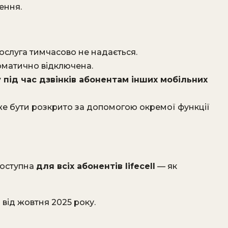
ення.
ослуга тимчасово не надається.
оматично відключена.
 під час дзвінків абонентам інших мобільних
е бути розкрито за допомогою окремої функції
оступна
для всіх абонентів lifecell
— як
 від жовтня 2025 року.