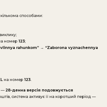
у кількома способами:
 виклику;
а номер
123
;
avlinnya rahunkom” → “Zaborona vyznachennya
KL
на номер
123
.
о —
28-денна версія подовжується
оштів, система активує її на коротший період —