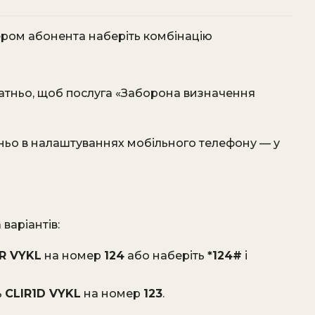
ером абонента наберіть комбінацію
татньо, щоб послуга «Заборона визначення
ньо в налаштуваннях мобільного телефону — у
варіантів:
IR VYKL
на номер
124
або наберіть
*124#
і
ь
CLIR1D VYKL
на номер
123
.