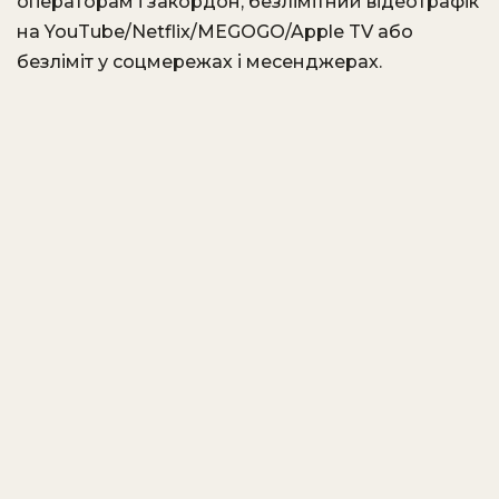
операторам і закордон, безлімітний відеотрафік
на YouTube/Netflix/MEGOGO/Apple TV або
безліміт у соцмережах і месенджерах.