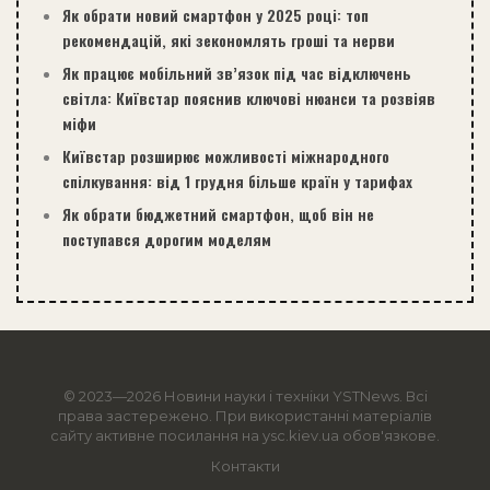
Як обрати новий смартфон у 2025 році: топ
рекомендацій, які зекономлять гроші та нерви
Як працює мобільний зв’язок під час відключень
світла: Київстар пояснив ключові нюанси та розвіяв
міфи
Київстар розширює можливості міжнародного
спілкування: від 1 грудня більше країн у тарифах
Як обрати бюджетний смартфон, щоб він не
поступався дорогим моделям
© 2023—2026 Новини науки і техніки
YSTNews
. Всі
права застережено. При використанні матеріалів
сайту активне посилання на ysc.kiev.ua обов'язкове.
Контакти