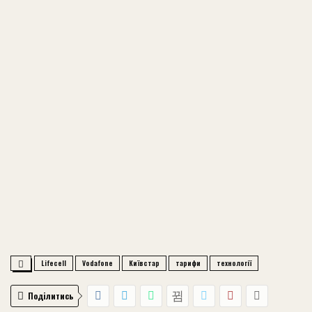
Lifecell
Vodafone
Київстар
тарифи
технології
Поділитись