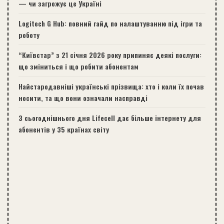
— чи загрожує це Україні
Logitech G Hub: повний гайд по налаштуванню під ігри та
роботу
“Київстар” з 21 січня 2026 року припиняє деякі послуги:
що зміниться і що робити абонентам
Найстародавніші українські прізвища: хто і коли їх почав
носити, та що вони означали насправді
З сьогоднішнього дня Lifecell дає більше інтернету для
абонентів у 35 країнах світу