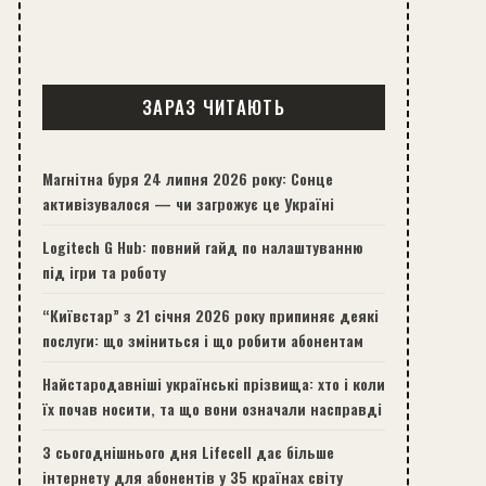
ЗАРАЗ ЧИТАЮТЬ
Магнітна буря 24 липня 2026 року: Сонце
активізувалося — чи загрожує це Україні
Logitech G Hub: повний гайд по налаштуванню
під ігри та роботу
“Київстар” з 21 січня 2026 року припиняє деякі
послуги: що зміниться і що робити абонентам
Найстародавніші українські прізвища: хто і коли
їх почав носити, та що вони означали насправді
З сьогоднішнього дня Lifecell дає більше
інтернету для абонентів у 35 країнах світу