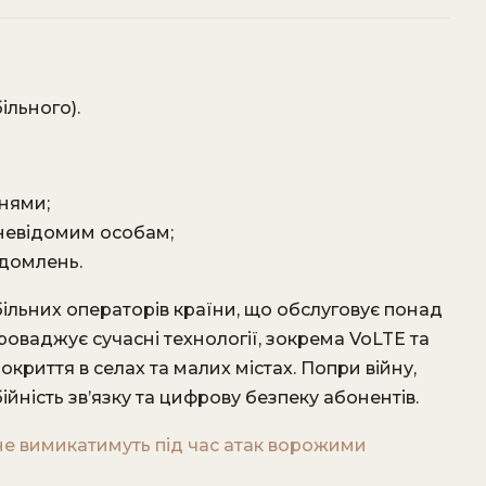
ільного).
нями;
невідомим особам;
ідомлень.
ільних операторів країни, що обслуговує понад
проваджує сучасні технології, зокрема VoLTE та
риття в селах та малих містах. Попри війну,
йність зв’язку та цифрову безпеку абонентів.
 не вимикатимуть під час атак ворожими