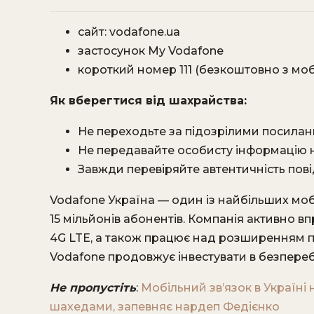
сайт: vodafone.ua
застосунок My Vodafone
короткий номер 111 (безкоштовно з моб
Як вберегтися від шахрайства:
Не переходьте за підозрілими посилан
Не передавайте особисту інформацію 
Завжди перевіряйте автентичність пов
Vodafone Україна — один із найбільших моб
15 мільйонів абонентів. Компанія активно в
4G LTE, а також працює над розширенням пок
Vodafone продовжує інвестувати в безперебі
Не пропустіть
:
Мобільний зв’язок в Україні
шахедами, запевняє нардеп Федієнко