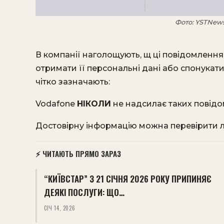
Фото: YSTNew
В компанії наголощують, щ ці повідомлення
отримати її персональні дані або спонукат
чітко зазначають:
Vodafone
НІКОЛИ
не надсилає таких повід
Достовірну інформацію можна перевірити л
⚡ ЧИТАЮТЬ ПРЯМО ЗАРАЗ
“КИЇВСТАР” З 21 СІЧНЯ 2026 РОКУ ПРИПИНЯЄ
ДЕЯКІ ПОСЛУГИ: ЩО…
СІЧ 14, 2026