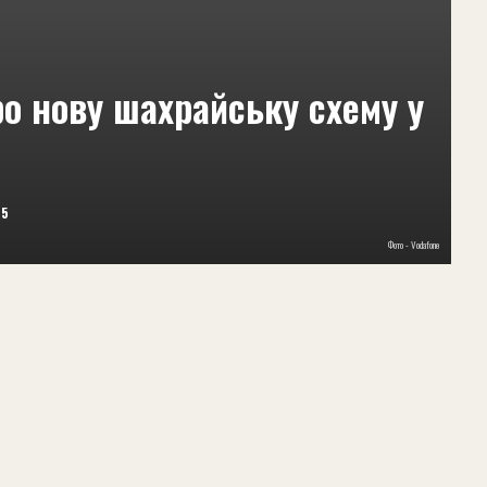
о нову шахрайську схему у
25
Фото - Vodafone