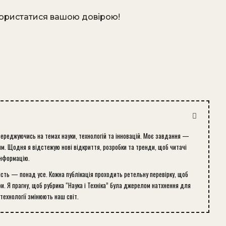
користатися вашою довірою!
середжуючись на темах науки, технологій та інновацій. Моє завдання —
м. Щодня я відстежую нові відкриття, розробки та тренди, щоб читачі
інформацію.
ість — понад усе. Кожна публікація проходить ретельну перевірку, щоб
и. Я прагну, щоб рубрика “Наука і Техніка” була джерелом натхнення для
 технології змінюють наш світ.