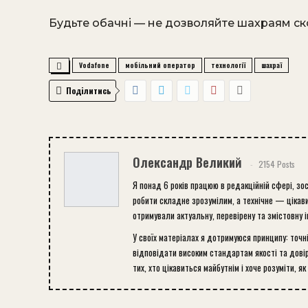
Будьте обачні — не дозволяйте шахраям с
Vodafone
мобільний оператор
технології
шахраї
Поділитись
Олександр Великий
2154 Posts
Я понад 6 років працюю в редакційній сфері, зо
робити складне зрозумілим, а технічне — цікави
отримували актуальну, перевірену та змістовну 
У своїх матеріалах я дотримуюся принципу: точн
відповідати високим стандартам якості та довір
тих, хто цікавиться майбутнім і хоче розуміти, як