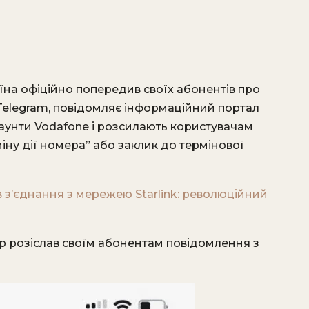
їна офіційно попередив своїх абонентів про
Telegram, повідомляє інформаційний портал
аунти Vodafone і розсилають користувачам
ну дії номера” або заклик до термінової
 з’єднання з мережею Starlink: революційний
р розіслав своїм абонентам повідомлення з