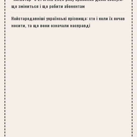
що зміниться і що робити абонентам
Найстародавніші українські прізвища: хто і коли їх почав
носити, та що вони означали насправді