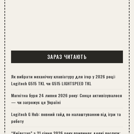
ЗАРАЗ ЧИТАЮТЬ
Як вибрати механічну клавіатуру для ігор у 2026 році:
Logitech G515 TKL чи G515 LIGHTSPEED TKL
Магнітна буря 24 липня 2026 року: Сонце активізувалося
— чи загрожує це Україні
Logitech G Hub: повний гайд по налаштуванню під ігри та
роботу
“Київстар” з 21 січня 2026 року припиняє деякі послуги: