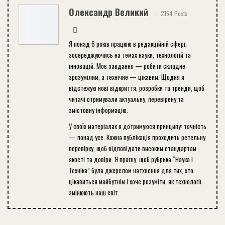
Олександр Великий
2154 Posts
Я понад 6 років працюю в редакційній сфері,
зосереджуючись на темах науки, технологій та
інновацій. Моє завдання — робити складне
зрозумілим, а технічне — цікавим. Щодня я
відстежую нові відкриття, розробки та тренди, щоб
читачі отримували актуальну, перевірену та
змістовну інформацію.
У своїх матеріалах я дотримуюся принципу: точність
— понад усе. Кожна публікація проходить ретельну
перевірку, щоб відповідати високим стандартам
якості та довіри. Я прагну, щоб рубрика “Наука і
Техніка” була джерелом натхнення для тих, хто
цікавиться майбутнім і хоче розуміти, як технології
змінюють наш світ.