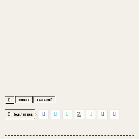
новини
технології
Поділитись