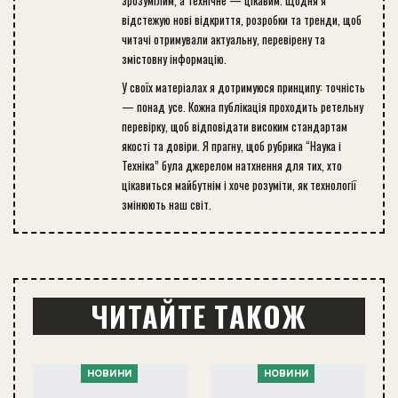
зрозумілим, а технічне — цікавим. Щодня я
відстежую нові відкриття, розробки та тренди, щоб
читачі отримували актуальну, перевірену та
змістовну інформацію.
У своїх матеріалах я дотримуюся принципу: точність
— понад усе. Кожна публікація проходить ретельну
перевірку, щоб відповідати високим стандартам
якості та довіри. Я прагну, щоб рубрика “Наука і
Техніка” була джерелом натхнення для тих, хто
цікавиться майбутнім і хоче розуміти, як технології
змінюють наш світ.
ЧИТАЙТЕ ТАКОЖ
НОВИНИ
НОВИНИ