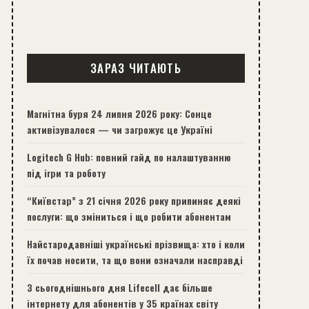
ЗАРАЗ ЧИТАЮТЬ
Магнітна буря 24 липня 2026 року: Сонце
активізувалося — чи загрожує це Україні
Logitech G Hub: повний гайд по налаштуванню
під ігри та роботу
“Київстар” з 21 січня 2026 року припиняє деякі
послуги: що зміниться і що робити абонентам
Найстародавніші українські прізвища: хто і коли
їх почав носити, та що вони означали насправді
З сьогоднішнього дня Lifecell дає більше
інтернету для абонентів у 35 країнах світу