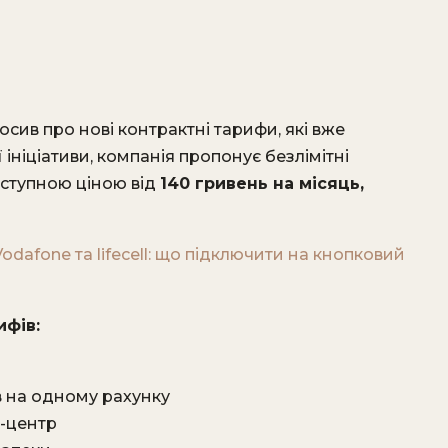
осив про нові контрактні тарифи, які вже
 ініціативи, компанія пропонує безлімітні
оступною ціною від
140 гривень на місяць,
odafone та lifecell: що підключити на кнопковий
ифів:
в на одному рахунку
л-центр