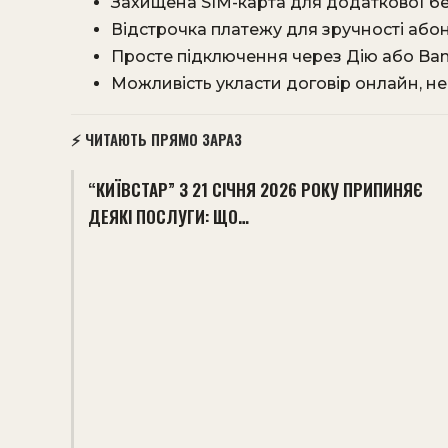
Захищена SIM-карта для додаткової б
Відстрочка платежу для зручності абон
Просте підключення через Дію або Ba
Можливість укласти договір онлайн, н
⚡ ЧИТАЮТЬ ПРЯМО ЗАРАЗ
“КИЇВСТАР” З 21 СІЧНЯ 2026 РОКУ ПРИПИНЯЄ
ДЕЯКІ ПОСЛУГИ: ЩО…