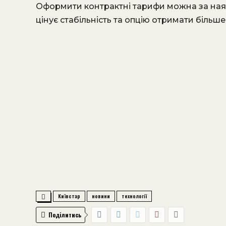
Оформити контрактні тарифи можна за наявн
цінує стабільність та опцію отримати більше 
Київстар
новини
технології
Поділитись