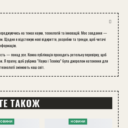
середжуючись на темах науки, технологій та інновацій. Моє завдання —
м. Щодня я відстежую нові відкриття, розробки та тренди, щоб читачі
інформацію.
ість — понад усе. Кожна публікація проходить ретельну перевірку, щоб
и. Я прагну, щоб рубрика “Наука і Техніка” була джерелом натхнення для
 технології змінюють наш світ.
ТЕ ТАКОЖ
НОВИНИ
НОВИНИ