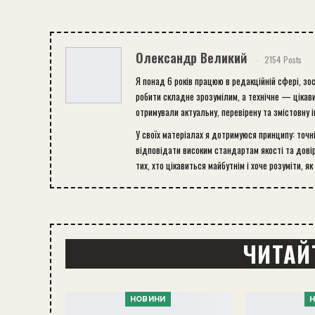
Олександр Великий
2154 Posts
Я понад 6 років працюю в редакційній сфері, зо
робити складне зрозумілим, а технічне — цікави
отримували актуальну, перевірену та змістовну 
У своїх матеріалах я дотримуюся принципу: точн
відповідати високим стандартам якості та довір
тих, хто цікавиться майбутнім і хоче розуміти, як
ЧИТАЙ
НОВИНИ