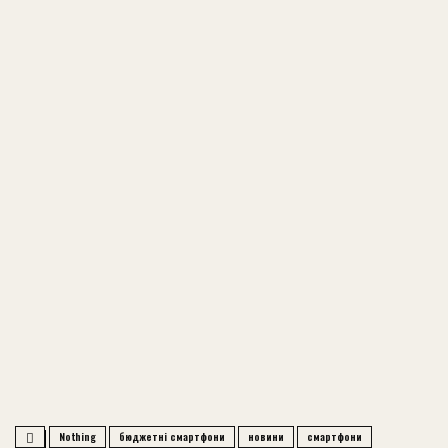
Nothing
бюджетні смартфони
новини
смартфони