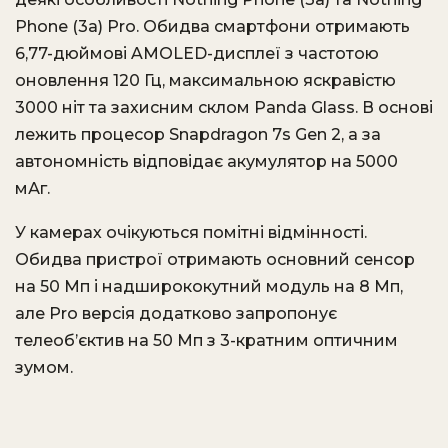
Phone (3a) Pro. Обидва смартфони отримають
6,77-дюймові AMOLED-дисплеї з частотою
оновлення 120 Гц, максимальною яскравістю
3000 ніт та захисним склом Panda Glass. В основі
лежить процесор Snapdragon 7s Gen 2, а за
автономність відповідає акумулятор на 5000
мАг.
У камерах очікуються помітні відмінності.
Обидва пристрої отримають основний сенсор
на 50 Мп і надширококутний модуль на 8 Мп,
але Pro версія додатково запропонує
телеоб’єктив на 50 Мп з 3-кратним оптичним
зумом.