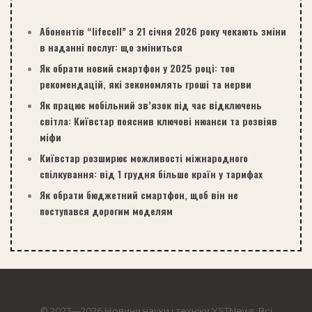
Абонентів “lifecell” з 21 січня 2026 року чекають зміни
в наданні послуг: що зміниться
Як обрати новий смартфон у 2025 році: топ
рекомендацій, які зекономлять гроші та нерви
Як працює мобільний зв’язок під час відключень
світла: Київстар пояснив ключові нюанси та розвіяв
міфи
Київстар розширює можливості міжнародного
спілкування: від 1 грудня більше країн у тарифах
Як обрати бюджетний смартфон, щоб він не
поступався дорогим моделям
© 2023—2026 Новини науки і техніки
YSTNews
. Всі