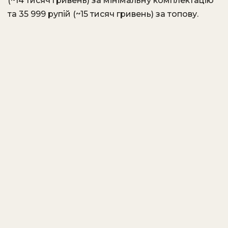
(~14 тисяч гривень) за мінімальну комплектацію
та 35 999 рупій (~15 тисяч гривень) за топову.