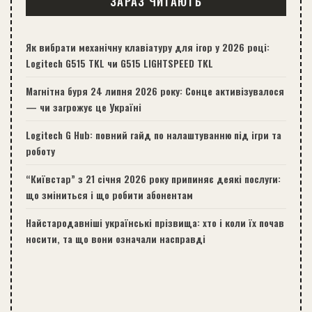
ЗАРАЗ ЧИТАЮТЬ
Як вибрати механічну клавіатуру для ігор у 2026 році:
Logitech G515 TKL чи G515 LIGHTSPEED TKL
Магнітна буря 24 липня 2026 року: Сонце активізувалося
— чи загрожує це Україні
Logitech G Hub: повний гайд по налаштуванню під ігри та
роботу
“Київстар” з 21 січня 2026 року припиняє деякі послуги:
що зміниться і що робити абонентам
Найстародавніші українські прізвища: хто і коли їх почав
носити, та що вони означали насправді