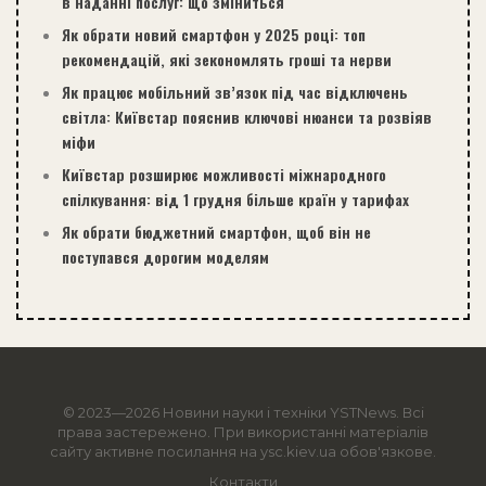
в наданні послуг: що зміниться
Як обрати новий смартфон у 2025 році: топ
рекомендацій, які зекономлять гроші та нерви
Як працює мобільний зв’язок під час відключень
світла: Київстар пояснив ключові нюанси та розвіяв
міфи
Київстар розширює можливості міжнародного
спілкування: від 1 грудня більше країн у тарифах
Як обрати бюджетний смартфон, щоб він не
поступався дорогим моделям
© 2023—2026 Новини науки і техніки
YSTNews
. Всі
права застережено. При використанні матеріалів
сайту активне посилання на ysc.kiev.ua обов'язкове.
Контакти