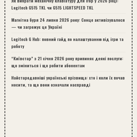
Як вибрати механічну клавіатуру для ігор у 2026 році:
Logitech G515 TKL чи G515 LIGHTSPEED TKL
Магнітна буря 24 липня 2026 року: Сонце активізувалося
— чи загрожує це Україні
Logitech G Hub: повний гайд по налаштуванню під ігри та
роботу
“Київстар” з 21 січня 2026 року припиняє деякі послуги:
що зміниться і що робити абонентам
Найстародавніші українські прізвища: хто і коли їх почав
носити, та що вони означали насправді