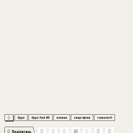
Oppo
Oppo Find N5
новини
смартфони
технології
Поділитись