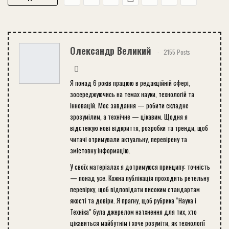
Олександр Великий
2155 Posts
Я понад 6 років працюю в редакційній сфері,
зосереджуючись на темах науки, технологій та
інновацій. Моє завдання — робити складне
зрозумілим, а технічне — цікавим. Щодня я
відстежую нові відкриття, розробки та тренди, щоб
читачі отримували актуальну, перевірену та
змістовну інформацію.
У своїх матеріалах я дотримуюся принципу: точність
— понад усе. Кожна публікація проходить ретельну
перевірку, щоб відповідати високим стандартам
якості та довіри. Я прагну, щоб рубрика “Наука і
Техніка” була джерелом натхнення для тих, хто
цікавиться майбутнім і хоче розуміти, як технології