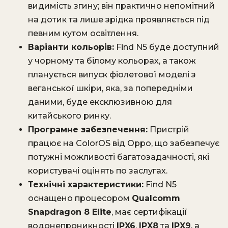
видимість згину; він практично непомітний
на дотик та лише зрідка проявляється під
певним кутом освітлення.
Варіанти кольорів:
Find N5 буде доступний
у чорному та білому кольорах, а також
планується випуск фіолетової моделі з
веганської шкіри, яка, за попередніми
даними, буде ексклюзивною для
китайського ринку.
Програмне забезпечення:
Пристрій
працює на ColorOS від Oppo, що забезпечує
потужні можливості багатозадачності, які
користувачі оцінять по заслугах.
Технічні характеристики:
Find N5
оснащено процесором
Qualcomm
Snapdragon 8 Elite
, має сертифікації
водонепроникності
IPX6
,
IPX8
та
IPX9
, а