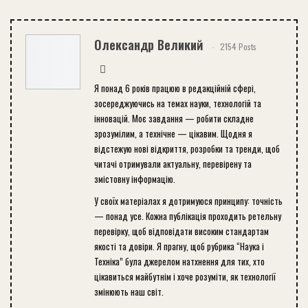
Олександр Великий
2154 Posts
Я понад 6 років працюю в редакційній сфері,
зосереджуючись на темах науки, технологій та
інновацій. Моє завдання — робити складне
зрозумілим, а технічне — цікавим. Щодня я
відстежую нові відкриття, розробки та тренди, щоб
читачі отримували актуальну, перевірену та
змістовну інформацію.
У своїх матеріалах я дотримуюся принципу: точність
— понад усе. Кожна публікація проходить ретельну
перевірку, щоб відповідати високим стандартам
якості та довіри. Я прагну, щоб рубрика “Наука і
Техніка” була джерелом натхнення для тих, хто
цікавиться майбутнім і хоче розуміти, як технології
змінюють наш світ.