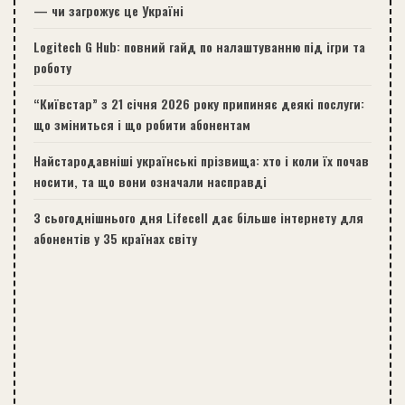
— чи загрожує це Україні
Logitech G Hub: повний гайд по налаштуванню під ігри та
роботу
“Київстар” з 21 січня 2026 року припиняє деякі послуги:
що зміниться і що робити абонентам
Найстародавніші українські прізвища: хто і коли їх почав
носити, та що вони означали насправді
З сьогоднішнього дня Lifecell дає більше інтернету для
абонентів у 35 країнах світу