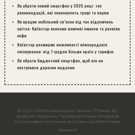
Як обрати новий смартфон у 2025 році: топ
рекомендацій, які зекономлять гроші та нерви
Як працює мобільний зв’язок під час відключень
світла: Київстар пояснив ключові нюанси та розвіяв
міфи
Київстар розширює можливості міжнародного
спілкування: від 1 грудня більше країн у тарифах
Як обрати бюджетний смартфон, щоб він не
поступався дорогим моделям
© 2023—2026 Новини науки і техніки
YSTNews
. Всі
права застережено. При використанні матеріалів
сайту активне посилання на ysc.kiev.ua обов'язкове.
Контакти