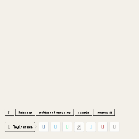
Київстар
мобільний оператор
тарифи
технології
Поділитись