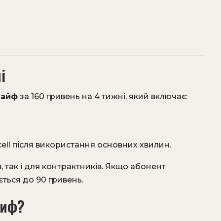
і
Лайф
за 160 гривень на 4 тижні, який включає:
ecell після використання основних хвилин.
 так і для контрактників. Якщо абонент
ться до 90 гривень.
риф?