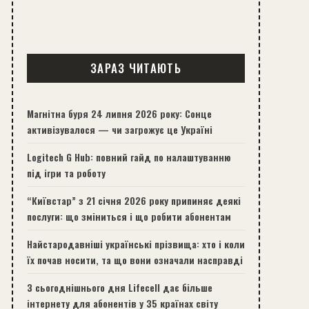
ЗАРАЗ ЧИТАЮТЬ
Магнітна буря 24 липня 2026 року: Сонце
активізувалося — чи загрожує це Україні
Logitech G Hub: повний гайд по налаштуванню
під ігри та роботу
“Київстар” з 21 січня 2026 року припиняє деякі
послуги: що зміниться і що робити абонентам
Найстародавніші українські прізвища: хто і коли
їх почав носити, та що вони означали насправді
З сьогоднішнього дня Lifecell дає більше
інтернету для абонентів у 35 країнах світу