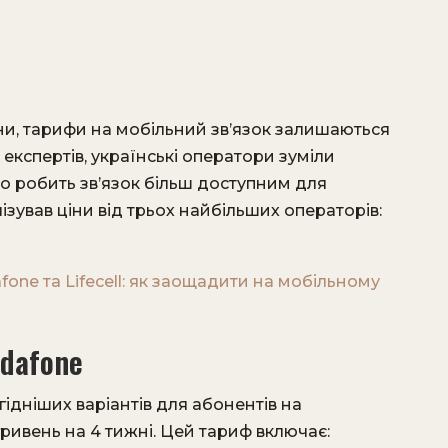
йни, тарифи на мобільний зв’язок залишаються
 експертів, українські оператори зуміли
о робить зв’язок більш доступним для
зував ціни від трьох найбільших операторів:
fone та Lifecell: як заощадити на мобільному
dafone
ідніших варіантів для абонентів на
гривень на 4 тижні. Цей тариф включає: