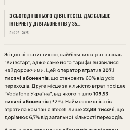
З СЬОГОДНІШНЬОГО ДНЯ LIFECELL ДАЄ БІЛЬШЕ
ІНТЕРНЕТУ ДЛЯ АБОНЕНТІВ У 35…
ЛИС 26, 2025
Згідно зі статистикою, найбільших втрат зазнав
“Київстар”, адже саме його тарифи виявилися
найдорожчими. Цей оператор втратив
207,1
тисячі абонентів
, що становить 60% від усіх
переходів. Друге місце за кількістю втрат посідає
“Vodafone Україна”, від якого пішло
109,53
тисячі абонентів
(32%). Найменше клієнтів
втратила компанія lifecell, лише
22,88 тисячі
, що
дорівнює 6,7% від загальної кількості переходів.