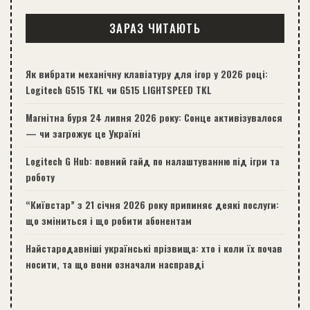
ЗАРАЗ ЧИТАЮТЬ
Як вибрати механічну клавіатуру для ігор у 2026 році:
Logitech G515 TKL чи G515 LIGHTSPEED TKL
Магнітна буря 24 липня 2026 року: Сонце активізувалося
— чи загрожує це Україні
Logitech G Hub: повний гайд по налаштуванню під ігри та
роботу
“Київстар” з 21 січня 2026 року припиняє деякі послуги:
що зміниться і що робити абонентам
Найстародавніші українські прізвища: хто і коли їх почав
носити, та що вони означали насправді