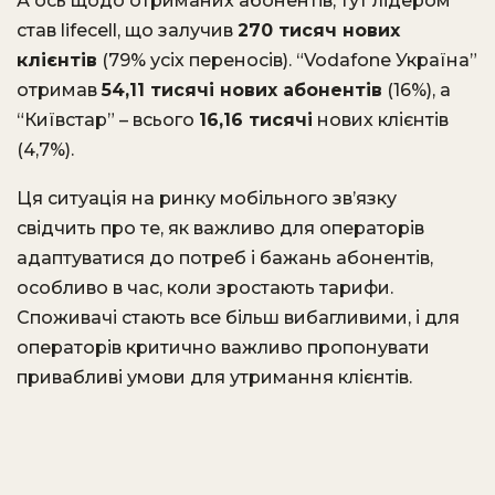
А ось щодо отриманих абонентів, тут лідером
став lifecell, що залучив
270 тисяч нових
клієнтів
(79% усіх переносів). “Vodafone Україна”
отримав
54,11 тисячі нових абонентів
(16%), а
“Київстар” – всього
16,16 тисячі
нових клієнтів
(4,7%).
Ця ситуація на ринку мобільного зв’язку
свідчить про те, як важливо для операторів
адаптуватися до потреб і бажань абонентів,
особливо в час, коли зростають тарифи.
Споживачі стають все більш вибагливими, і для
операторів критично важливо пропонувати
привабливі умови для утримання клієнтів.