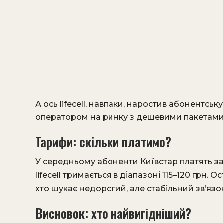
А ось lifecell, навпаки, наростив абонент
оператором на ринку з дешевими пакетами
Тарифи: скільки платимо?
У середньому абоненти Київстар платять зара
lifecell тримається в діапазоні 115–120 грн.
хто шукає недорогий, але стабільний зв’язок
Висновок: хто найвигідніший?