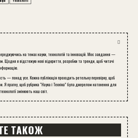
ифи
технології
середжуючись на темах науки, технологій та інновацій. Моє завдання —
м. Щодня я відстежую нові відкриття, розробки та тренди, щоб читачі
інформацію.
ість — понад усе. Кожна публікація проходить ретельну перевірку, щоб
и. Я прагну, щоб рубрика “Наука і Техніка” була джерелом натхнення для
 технології змінюють наш світ.
ТЕ ТАКОЖ