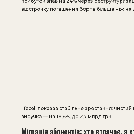
прибуток впав на 24% через реструктуриза
відстрочку погашення боргів більше ніж на 
lifecell показав стабільне зростання: чистий
виручка — на 18,6%, до 2,7 млрд грн.
Міграція абонентів: хто втрачає, а 