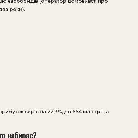
цію євробондів (оператор домовився про
два роки).
 прибуток виріс на 22,3%, до 664 млн грн, а
хто набирає?