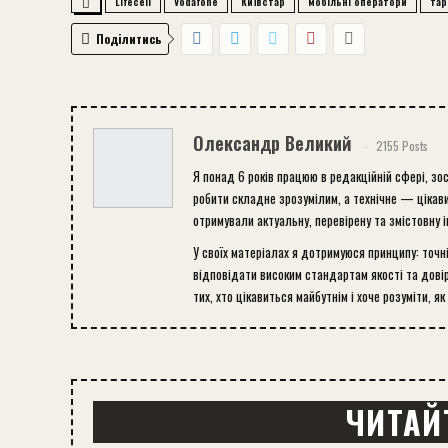
Lifecell
Vodafone
Київстар
мобільні оператори
тар
Поділитись
Олександр Великий
2155 Posts
Я понад 6 років працюю в редакційній сфері, зо
робити складне зрозумілим, а технічне — цікави
отримували актуальну, перевірену та змістовну 
У своїх матеріалах я дотримуюся принципу: точн
відповідати високим стандартам якості та довір
тих, хто цікавиться майбутнім і хоче розуміти, як
ЧИТАЙ