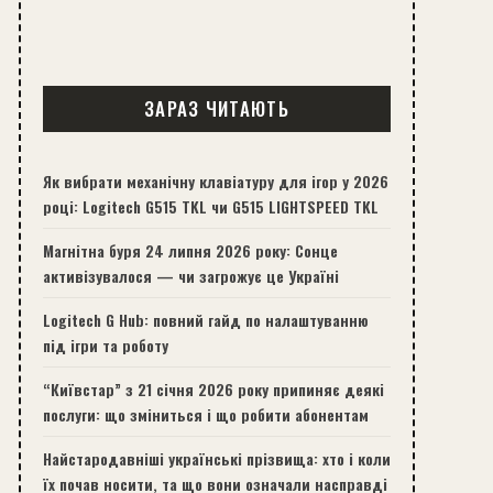
ЗАРАЗ ЧИТАЮТЬ
Як вибрати механічну клавіатуру для ігор у 2026
році: Logitech G515 TKL чи G515 LIGHTSPEED TKL
Магнітна буря 24 липня 2026 року: Сонце
активізувалося — чи загрожує це Україні
Logitech G Hub: повний гайд по налаштуванню
під ігри та роботу
“Київстар” з 21 січня 2026 року припиняє деякі
послуги: що зміниться і що робити абонентам
Найстародавніші українські прізвища: хто і коли
їх почав носити, та що вони означали насправді