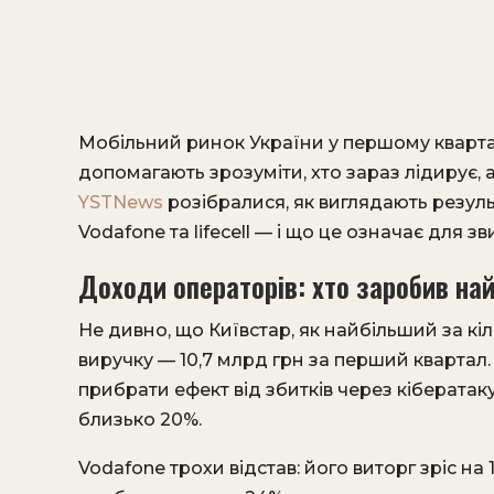
Мобільний ринок України у першому кварталі 
допомагають зрозуміти, хто зараз лідирує, 
YSTNews
розібралися, як виглядають резуль
Vodafone та lifecell — і що це означає для з
Доходи операторів: хто заробив на
Не дивно, що Київстар, як найбільший за кі
виручку — 10,7 млрд грн за перший квартал. 
прибрати ефект від збитків через кібератак
близько 20%.
Vodafone трохи відстав: його виторг зріс на