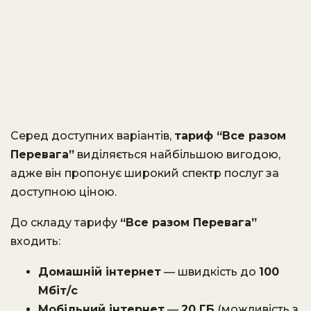
Серед доступних варіантів,
тариф “Все разом
Перевага”
виділяється найбільшою вигодою,
адже він пропонує широкий спектр послуг за
доступною ціною.
До складу тарифу
“Все разом Перевага”
входить:
Домашній інтернет
— швидкість до
100
Мбіт/с
Мобільний інтернет
—
20 ГБ
(можливість з