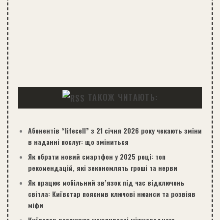
ТАКОЖ ЧИТАЮТЬ:
Абонентів “lifecell” з 21 січня 2026 року чекають зміни
в наданні послуг: що зміниться
Як обрати новий смартфон у 2025 році: топ
рекомендацій, які зекономлять гроші та нерви
Як працює мобільний зв’язок під час відключень
світла: Київстар пояснив ключові нюанси та розвіяв
міфи
Київстар розширює можливості міжнародного