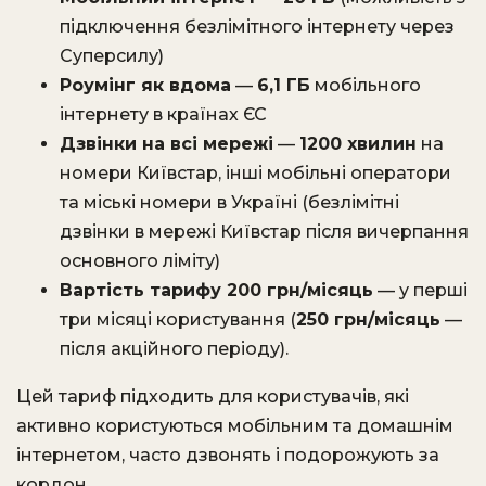
підключення безлімітного інтернету через
Суперсилу)
Роумінг як вдома
—
6,1 ГБ
мобільного
інтернету в країнах ЄС
Дзвінки на всі мережі
—
1200 хвилин
на
номери Київстар, інші мобільні оператори
та міські номери в Україні (безлімітні
дзвінки в мережі Київстар після вичерпання
основного ліміту)
Вартість тарифу 200 грн/місяць
— у перші
три місяці користування (
250 грн/місяць
—
після акційного періоду).
Цей тариф підходить для користувачів, які
активно користуються мобільним та домашнім
інтернетом, часто дзвонять і подорожують за
кордон.