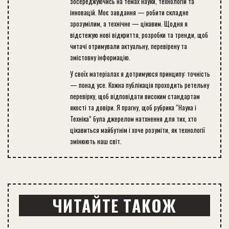
зосереджуючись на темах науки, технологій та
інновацій. Моє завдання — робити складне
зрозумілим, а технічне — цікавим. Щодня я
відстежую нові відкриття, розробки та тренди, щоб
читачі отримували актуальну, перевірену та
змістовну інформацію.
У своїх матеріалах я дотримуюся принципу: точність
— понад усе. Кожна публікація проходить ретельну
перевірку, щоб відповідати високим стандартам
якості та довіри. Я прагну, щоб рубрика “Наука і
Техніка” була джерелом натхнення для тих, хто
цікавиться майбутнім і хоче розуміти, як технології
змінюють наш світ.
ЧИТАЙТЕ ТАКОЖ