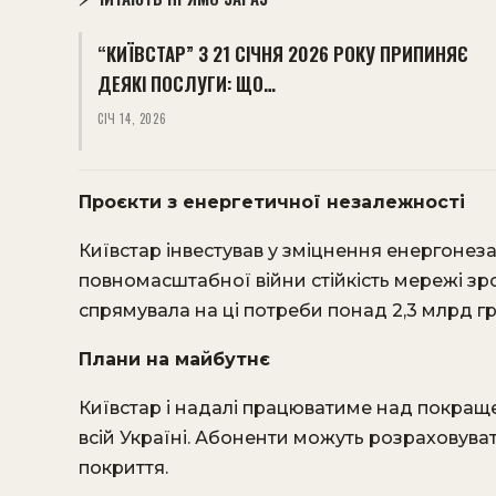
“КИЇВСТАР” З 21 СІЧНЯ 2026 РОКУ ПРИПИНЯЄ
ДЕЯКІ ПОСЛУГИ: ЩО…
СІЧ 14, 2026
Проєкти з енергетичної незалежності
Київстар інвестував у зміцнення енергонез
повномасштабної війни стійкість мережі зро
спрямувала на ці потреби понад 2,3 млрд гр
Плани на майбутнє
Київстар і надалі працюватиме над покраще
всій Україні. Абоненти можуть розраховуват
покриття.