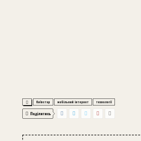
Київстар
мобільний інтернет
технології
Поділитись