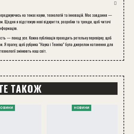
середжуючись на темах науки, технологій та інновацій. Моє завдання —
м. Щодня я відстежую нові відкриття, розробки та тренди, щоб читачі
інформацію.
ість — понад усе. Кожна публікація проходить ретельну перевірку, щоб
и. Я прагну, щоб рубрика “Наука і Техніка” була джерелом натхнення для
 технології змінюють наш світ.
ТЕ ТАКОЖ
НОВИНИ
НОВИНИ