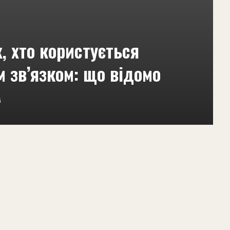
, хто користується
м зв’язком: що відомо
5