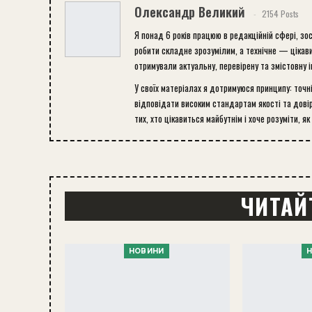
Олександр Великий
2154 Posts
Я понад 6 років працюю в редакційній сфері, зо
робити складне зрозумілим, а технічне — цікави
отримували актуальну, перевірену та змістовну 
У своїх матеріалах я дотримуюся принципу: точн
відповідати високим стандартам якості та довір
тих, хто цікавиться майбутнім і хоче розуміти, як
ЧИТАЙ
НОВИНИ