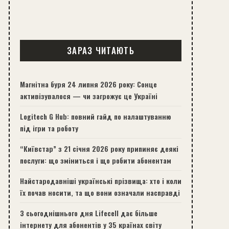
ЗАРАЗ ЧИТАЮТЬ
Магнітна буря 24 липня 2026 року: Сонце
активізувалося — чи загрожує це Україні
Logitech G Hub: повний гайд по налаштуванню
під ігри та роботу
“Київстар” з 21 січня 2026 року припиняє деякі
послуги: що зміниться і що робити абонентам
Найстародавніші українські прізвища: хто і коли
їх почав носити, та що вони означали насправді
З сьогоднішнього дня Lifecell дає більше
інтернету для абонентів у 35 країнах світу