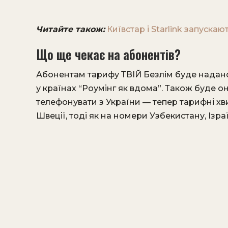
Читайте також:
Київстар і Starlink запуска
Що ще чекає на абонентів?
Абонентам тарифу ТВІЙ Безлім буде надано
у країнах “Роумінг як вдома”. Також буде 
телефонувати з України — тепер тарифні хви
Швеції, тоді як на номери Узбекистану, Ізр