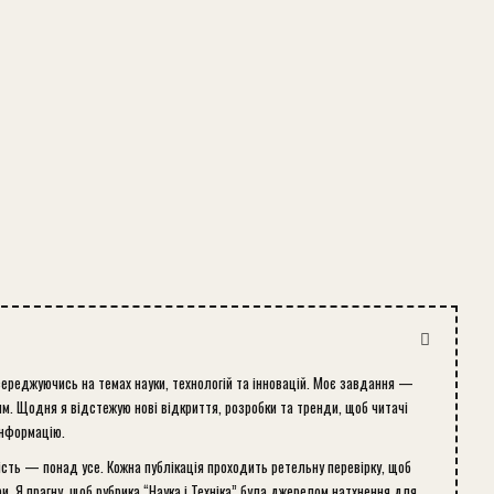
середжуючись на темах науки, технологій та інновацій. Моє завдання —
м. Щодня я відстежую нові відкриття, розробки та тренди, щоб читачі
інформацію.
ість — понад усе. Кожна публікація проходить ретельну перевірку, щоб
и. Я прагну, щоб рубрика “Наука і Техніка” була джерелом натхнення для