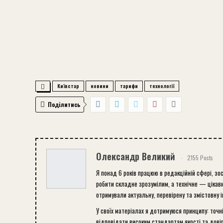
Київстар
новини
тарифи
технології
Поділитись
Олександр Великий
2155 Posts
Я понад 6 років працюю в редакційній сфері, зо
робити складне зрозумілим, а технічне — цікави
отримували актуальну, перевірену та змістовну 
У своїх матеріалах я дотримуюся принципу: точн
відповідати високим стандартам якості та довір