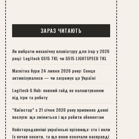
ЗАРАЗ ЧИТАЮТЬ
Як вибрати механічну клавіатуру для ігор у 2026
році: Logitech G515 TKL чи G515 LIGHTSPEED TKL
Магнітна буря 24 липня 2026 року: Сонце
активізувалося — чи загрожує це Україні
Logitech G Hub: повний гайд по налаштуванню
під ігри та роботу
“Київстар” з 21 січня 2026 року припиняє деякі
послуги: що зміниться і що робити абонентам
Найстародавніші українські прізвища: хто і коли
їх почав носити, та що вони означали насправді