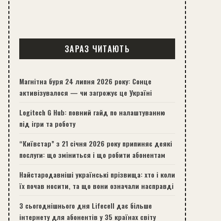
ЗАРАЗ ЧИТАЮТЬ
Магнітна буря 24 липня 2026 року: Сонце
активізувалося — чи загрожує це Україні
Logitech G Hub: повний гайд по налаштуванню
під ігри та роботу
“Київстар” з 21 січня 2026 року припиняє деякі
послуги: що зміниться і що робити абонентам
Найстародавніші українські прізвища: хто і коли
їх почав носити, та що вони означали насправді
З сьогоднішнього дня Lifecell дає більше
інтернету для абонентів у 35 країнах світу