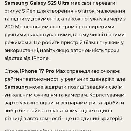
Samsung Galaxy S25 Ultra
має свої переваги:
стилус S Pen для створення нотаток, малювання
та підпису документів, а також потужну камеру з
200 Мп основним сенсором і розширеними
ручними налаштуваннями, в тому числі нічними
режимами. Це робить пристрій більш гнучким у
використанні, навіть якщо автономність трохи
відстає від iPhone.
Отже,
iPhone 17 Pro Max
справедливо очолює
рейтинг автономності у реальних сценаріях, але
Samsung
може відіграти позиції завдяки своїм
унікальним функціям та камерам. Користувачам
варто уважно оцінити всі параметри та зробити
вибір без зайвого фанатизму, адже година
різниці в автономності – це не єдиний критерій.