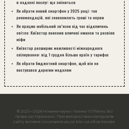
в наданні послуг: що зміниться
Як обрати новий смартфон у 2025 році: топ
рекомендацій, які зекономлять гроші та нерви
Як працює мобільний зв’язок під час відключень
світла: Київстар пояснив ключові нюанси та розвіяв
міфи
Київстар розширює можливості міжнародного
спілкування: від 1 грудня більше країн у тарифах
Як обрати бюджетний смартфон, щоб він не
поступався дорогим моделям
© 2023—2026 Новини науки і техніки
YSTNews
. Всі
права застережено. При використанні матеріалів
сайту активне посилання на ysc.kiev.ua обов'язкове.