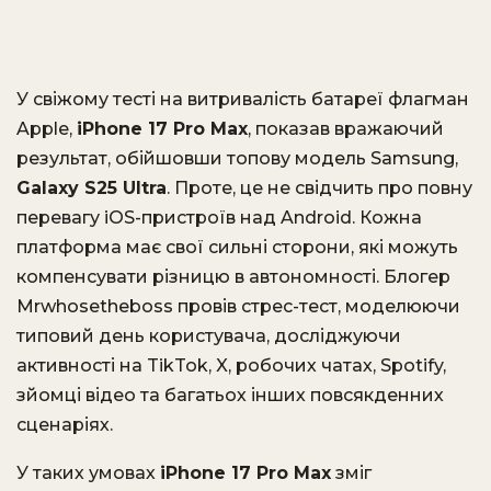
У свіжому тесті на витривалість батареї флагман
Apple,
iPhone 17 Pro Max
, показав вражаючий
результат, обійшовши топову модель Samsung,
Galaxy S25 Ultra
. Проте, це не свідчить про повну
перевагу iOS-пристроїв над Android. Кожна
платформа має свої сильні сторони, які можуть
компенсувати різницю в автономності. Блогер
Mrwhosetheboss провів стрес-тест, моделюючи
типовий день користувача, досліджуючи
активності на TikTok, X, робочих чатах, Spotify,
зйомці відео та багатьох інших повсякденних
сценаріях.
У таких умовах
iPhone 17 Pro Max
зміг