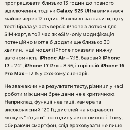
пропрацювати близько 13 годин до повного
відключення, тоді як
Galaxy S25 Ultra
вимкнувся
майже через 12 годин. Важливо зазначити, що у
тесті брала участь версія iPhone з лотком для
SIM-карт, в той час як eSIM-only модифікація
потенційно могла б додати ще близько 30
хвилин. Інші моделі iPhone показали нижчу
автономність:
iPhone Air
– 7:18, базовий
iPhone
17
– 7:21,
iPhone 17 Pro
– 8:36, і торішній
iPhone 16
Pro Max
– 12:15 у схожому сценарії.
Не зважаючи на результати тесту, різниця у часі
роботи між цими брендами не є критичною.
Наприклад, функції навігації, камера та
високоякісний 120 Гц дисплей на яскравості
можуть “з’їдати” цю годину автономності. Тому,
обираючи смартфон, слід враховувати не лише