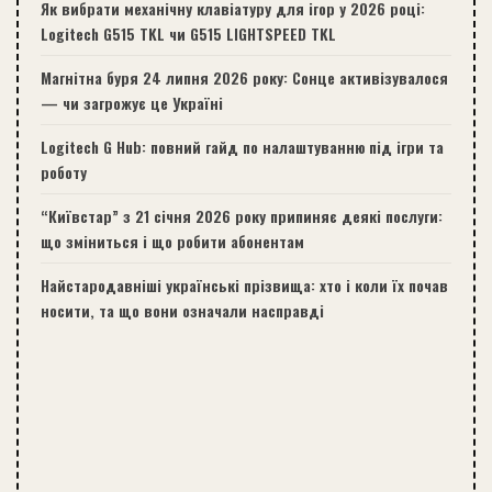
Як вибрати механічну клавіатуру для ігор у 2026 році:
Logitech G515 TKL чи G515 LIGHTSPEED TKL
Магнітна буря 24 липня 2026 року: Сонце активізувалося
— чи загрожує це Україні
Logitech G Hub: повний гайд по налаштуванню під ігри та
роботу
“Київстар” з 21 січня 2026 року припиняє деякі послуги:
що зміниться і що робити абонентам
Найстародавніші українські прізвища: хто і коли їх почав
носити, та що вони означали насправді