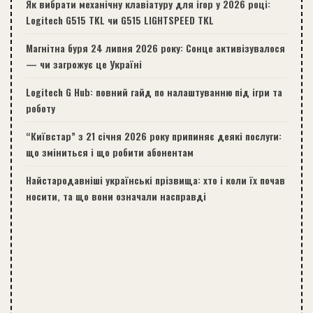
Як вибрати механічну клавіатуру для ігор у 2026 році:
Logitech G515 TKL чи G515 LIGHTSPEED TKL
Магнітна буря 24 липня 2026 року: Сонце активізувалося
— чи загрожує це Україні
Logitech G Hub: повний гайд по налаштуванню під ігри та
роботу
“Київстар” з 21 січня 2026 року припиняє деякі послуги:
що зміниться і що робити абонентам
Найстародавніші українські прізвища: хто і коли їх почав
носити, та що вони означали насправді