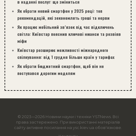
в наданні послуг: що зміниться
Як обрати новий смартфон у 2025 році: топ
рекомендацій, які зекономлять гроші та нерви
Як працює мобільний зв’язок під час відключень
світла: Київстар пояснив ключові нюанси та розвіяв
міфи
Київстар розширює можливості міжнародного
спілкування: від 1 грудня більше країн у тарифах
Як обрати бюджетний смартфон, щоб він не
поступався дорогим моделям
© 2023—2026 Новини науки і техніки
YSTNews
. Всі
права застережено. При використанні матеріалів
сайту активне посилання на ysc.kiev.ua обов'язкове.