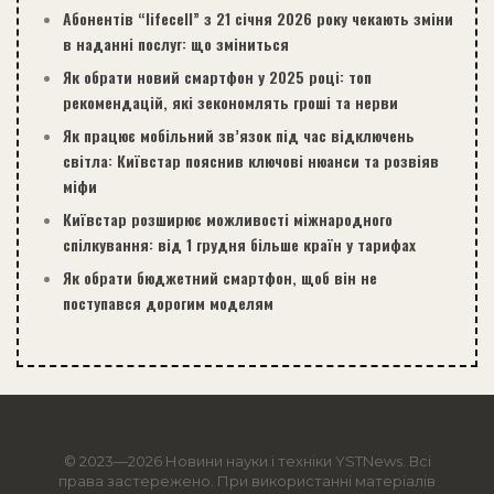
Абонентів “lifecell” з 21 січня 2026 року чекають зміни
в наданні послуг: що зміниться
Як обрати новий смартфон у 2025 році: топ
рекомендацій, які зекономлять гроші та нерви
Як працює мобільний зв’язок під час відключень
світла: Київстар пояснив ключові нюанси та розвіяв
міфи
Київстар розширює можливості міжнародного
спілкування: від 1 грудня більше країн у тарифах
Як обрати бюджетний смартфон, щоб він не
поступався дорогим моделям
© 2023—2026 Новини науки і техніки
YSTNews
. Всі
права застережено. При використанні матеріалів