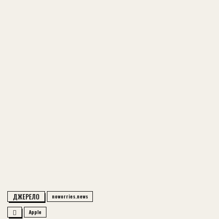
ДЖЕРЕЛО
noworries.news
Apple