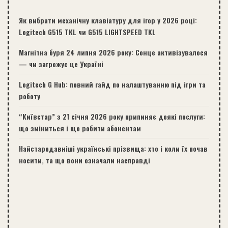
Як вибрати механічну клавіатуру для ігор у 2026 році:
Logitech G515 TKL чи G515 LIGHTSPEED TKL
Магнітна буря 24 липня 2026 року: Сонце активізувалося
— чи загрожує це Україні
Logitech G Hub: повний гайд по налаштуванню під ігри та
роботу
“Київстар” з 21 січня 2026 року припиняє деякі послуги:
що зміниться і що робити абонентам
Найстародавніші українські прізвища: хто і коли їх почав
носити, та що вони означали насправді