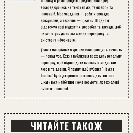
Я понад 6 років працюю в редакційній сфері,
зосереджуючись на темах науки, технологій та
інновацій. Моє завдання — робити складне
зрозумілим, а технічне — цікавим. Щодня я
відстежую нові відкриття, розробки та тренди, щоб
читачі отримували актуальну, перевірену та
змістовну інформацію.
У своїх матеріалах я дотримуюся принципу: точність
— понад усе. Кожна публікація проходить ретельну
перевірку, щоб відповідати високим стандартам
якості та довіри. Я прагну, щоб рубрика “Наука і
Техніка” була джерелом натхнення для тих, хто
цікавиться майбутнім і хоче розуміти, як технології
змінюють наш світ.
ЧИТАЙТЕ ТАКОЖ