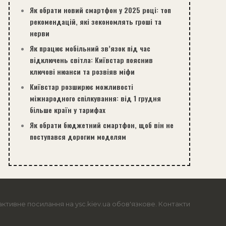
Як обрати новий смартфон у 2025 році: топ
рекомендацій, які зекономлять гроші та
нерви
Як працює мобільний зв’язок під час
відключень світла: Київстар пояснив
ключові нюанси та розвіяв міфи
Київстар розширює можливості
міжнародного спілкування: від 1 грудня
більше країн у тарифах
Як обрати бюджетний смартфон, щоб він не
поступався дорогим моделям
активне посилання на ysc.kiev.ua обов'язкове.
Контакти