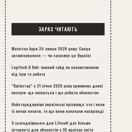
ЗАРАЗ ЧИТАЮТЬ
Магнітна буря 24 липня 2026 року: Сонце
активізувалося — чи загрожує це Україні
Logitech G Hub: повний гайд по налаштуванню
під ігри та роботу
“Київстар” з 21 січня 2026 року припиняє деякі
послуги: що зміниться і що робити абонентам
Найстародавніші українські прізвища: хто і коли
їх почав носити, та що вони означали насправді
З сьогоднішнього дня Lifecell дає більше
інтернету для абонентів у 35 країнах світу