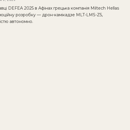
вці DEFEA 2025 в Афінах грецька компанія Miltech Hellas
юційну розробку — дрон-камікадзе MLT-LMS-Z5,
істю автономно.