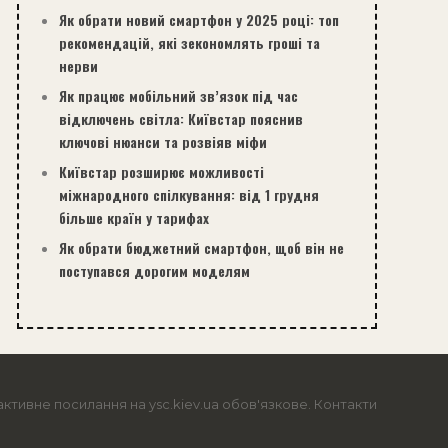
Як обрати новий смартфон у 2025 році: топ
рекомендацій, які зекономлять гроші та
нерви
Як працює мобільний зв’язок під час
відключень світла: Київстар пояснив
ключові нюанси та розвіяв міфи
Київстар розширює можливості
міжнародного спілкування: від 1 грудня
більше країн у тарифах
Як обрати бюджетний смартфон, щоб він не
поступався дорогим моделям
активне посилання на ysc.kiev.ua обов'язкове.
Контакти