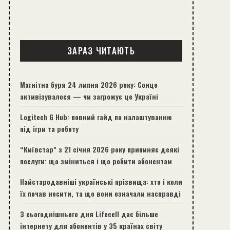
ЗАРАЗ ЧИТАЮТЬ
Магнітна буря 24 липня 2026 року: Сонце
активізувалося — чи загрожує це Україні
Logitech G Hub: повний гайд по налаштуванню
під ігри та роботу
“Київстар” з 21 січня 2026 року припиняє деякі
послуги: що зміниться і що робити абонентам
Найстародавніші українські прізвища: хто і коли
їх почав носити, та що вони означали насправді
З сьогоднішнього дня Lifecell дає більше
інтернету для абонентів у 35 країнах світу