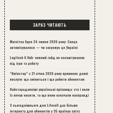
ЗАРАЗ ЧИТАЮТЬ
Магнітна буря 24 липня 2026 року: Сонце
активізувалося — чи загрожує це Україні
Logitech G Hub: повний гайд по налаштуванню
під ігри та роботу
“Київстар” з 21 січня 2026 року припиняє деякі
послуги: що зміниться і що робити абонентам
Найстародавніші українські прізвища: хто і коли
їх почав носити, та що вони означали насправді
З сьогоднішнього дня Lifecell дає більше
інтернету для абонентів у 35 країнах світу