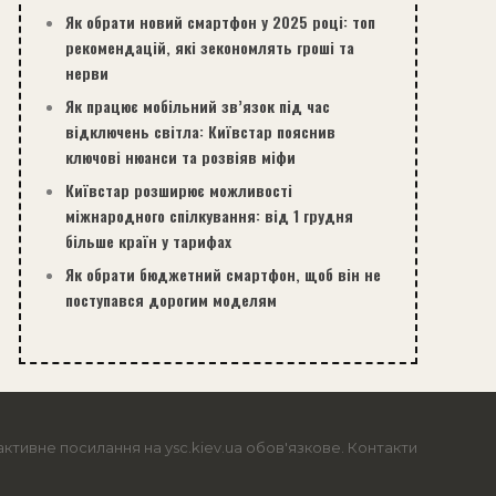
Як обрати новий смартфон у 2025 році: топ
рекомендацій, які зекономлять гроші та
нерви
Як працює мобільний зв’язок під час
відключень світла: Київстар пояснив
ключові нюанси та розвіяв міфи
Київстар розширює можливості
міжнародного спілкування: від 1 грудня
більше країн у тарифах
Як обрати бюджетний смартфон, щоб він не
поступався дорогим моделям
активне посилання на ysc.kiev.ua обов'язкове.
Контакти