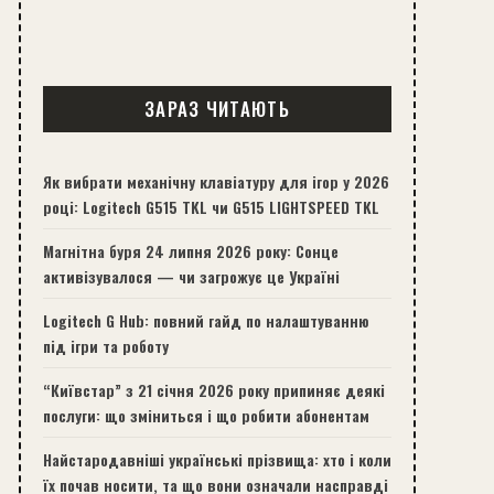
ЗАРАЗ ЧИТАЮТЬ
Як вибрати механічну клавіатуру для ігор у 2026
році: Logitech G515 TKL чи G515 LIGHTSPEED TKL
Магнітна буря 24 липня 2026 року: Сонце
активізувалося — чи загрожує це Україні
Logitech G Hub: повний гайд по налаштуванню
під ігри та роботу
“Київстар” з 21 січня 2026 року припиняє деякі
послуги: що зміниться і що робити абонентам
Найстародавніші українські прізвища: хто і коли
їх почав носити, та що вони означали насправді