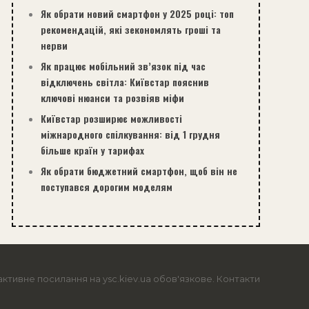
Як обрати новий смартфон у 2025 році: топ
рекомендацій, які зекономлять гроші та
нерви
Як працює мобільний зв’язок під час
відключень світла: Київстар пояснив
ключові нюанси та розвіяв міфи
Київстар розширює можливості
міжнародного спілкування: від 1 грудня
більше країн у тарифах
Як обрати бюджетний смартфон, щоб він не
поступався дорогим моделям
активне посилання на ysc.kiev.ua обов'язкове.
Контакти