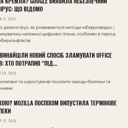
ОЯ КРЕМЛЯ? GOOGLE ВИЯВИЛА НЕБЕЗПЕЧНИЙ
ІРУС: ЩО ВІДОМО
А 11, 2025
 демонструє, як розвиваються методи кіберрозвідки, і
муватись належної цифрової гігієни, особливо в період
кіберконфліктів.
 ВИНАЙШЛИ НОВИЙ СПОСІБ ЗЛАМУВАТИ OFFICE
В: ХТО ПОТРАПИВ “ПІД…
І 28, 2025
 компанії та користувачів посилити заходи безпеки та
чними.
АКОЮ? MOZILLA ПОСПІХОМ ВИПУСТИЛА ТЕРМІНОВЕ
ПЕКИ
Р 31, 2025