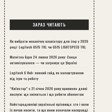
ЗАРАЗ ЧИТАЮТЬ
Як вибрати механічну клавіатуру для ігор у 2026
році: Logitech G515 TKL чи G515 LIGHTSPEED TKL
Магнітна буря 24 липня 2026 року: Сонце
активізувалося — чи загрожує це Україні
Logitech G Hub: повний гайд по налаштуванню
під ігри та роботу
“Київстар” з 21 січня 2026 року припиняє деякі
послуги: що зміниться і що робити абонентам
Найстародавніші українські прізвища: хто і коли
їх почав носити, та що вони означали насправді