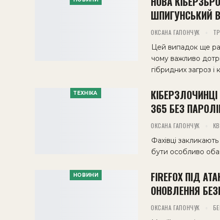
НОВА КІБЕРЗБР
ШПИГУНСЬКИЙ В
ОКСАНА ГАПОНЧУК
ТР
Цей випадок ще раз
чому важливо дотри
гібридних загроз і 
КІБЕРЗЛОЧИНЦІ
ТЕХНІКА
365 БЕЗ ПАРОЛІ
ОКСАНА ГАПОНЧУК
КВ
Фахівці закликають
бути особливо оба
FIREFOX ПІД АТ
НОВИНИ
ОНОВЛЕННЯ БЕЗ
ОКСАНА ГАПОНЧУК
БЕ