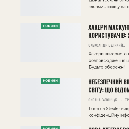
Дізнайтеся, як вияв
зловмисників у ваш
ХАКЕРИ МАСКУЮ
НОВИНИ
КОРИСТУВАЧІВ: 
ОЛЕКСАНДР ВЕЛИКИЙ
Хакери використов
розповсюдження шкі
Будьте обережні!
НЕБЕЗПЕЧНИЙ В
НОВИНИ
СВІТУ: ЩО ВІДО
ОКСАНА ГАПОНЧУК
ТР
Lumma Stealer викр
конфіденційну інфо
НОВИНИ