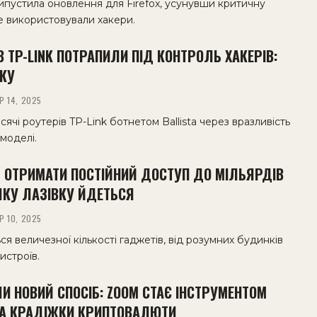
випустила оновлення для Firefox, усунувши критичну
же використовували хакери.
В TP-LINK ПОТРАПИЛИ ПІД КОНТРОЛЬ ХАКЕРІВ:
ИКУ
Р 14, 2025
ячі роутерів TP-Link ботнетом Ballista через вразливість
 моделі.
 ОТРИМАТИ ПОСТІЙНИЙ ДОСТУП ДО МІЛЬЯРДІВ
ЯКУ ЛАЗІВКУ ЙДЕТЬСЯ
Р 10, 2025
я величезної кількості гаджетів, від розумних будинків
истроїв.
И НОВИЙ СПОСІБ: ZOOM СТАЄ ІНСТРУМЕНТОМ
А КРАДІЖКИ КРИПТОВАЛЮТИ