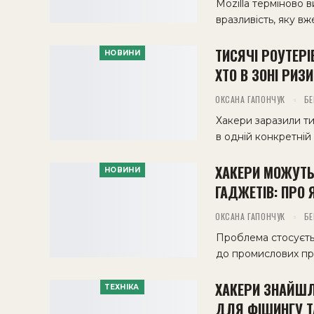
Mozilla терміново 
вразливість, яку в
ТИСЯЧІ РОУТЕРІ
НОВИНИ
ХТО В ЗОНІ РИЗ
ОКСАНА ГАПОНЧУК
БЕ
Хакери заразили тис
в одній конкретній
ХАКЕРИ МОЖУТЬ
НОВИНИ
ГАДЖЕТІВ: ПРО 
ОКСАНА ГАПОНЧУК
БЕ
Проблема стосуєтьс
до промислових пр
ХАКЕРИ ЗНАЙШЛ
ТЕХНІКА
ДЛЯ ФІШИНГУ Т