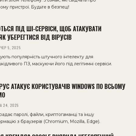
ити злом телефону: 5 ознак, які свідчать про
ому пристрої. Будьте в безпеці!
ТЬСЯ ПІД ШІ-СЕРВІСИ, ЩОБ АТАКУВАТИ
ЯК УБЕРЕГТИСЯ ВІД ВІРУСІВ
ЧЕР 5, 2025
ують популярність штучного інтелекту для
дливого ПЗ, маскуючи його під легітимні сервіси.
ІРУС АТАКУЄ КОРИСТУВАЧІВ WINDOWS ПО ВСЬОМУ
МО
А 24, 2025
адає паролі, файли, криптогаманці та іншу
рмацію з браузерів (Chromium, Mozilla, Edge).