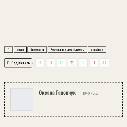
наука
Онкологія
Результати досліджень
старіння
Поділитись
Оксана Гапончук
1040 Posts