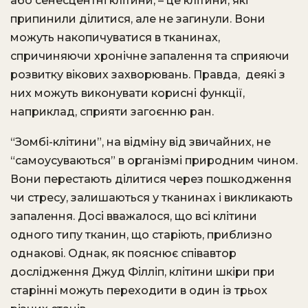
або сенесцентні клітини, – це клітини, які
припинили ділитися, але не загинули.
Вони
можуть накопичуватися в тканинах,
спричиняючи хронічне запалення та сприяючи
розвитку вікових захворювань.
Правда, деякі з
них можуть виконувати корисні функції,
наприклад, сприяти загоєнню ран.
“Зомбі-клітини”, на відміну від звичайних, не
“самоусуваються” в організмі природним чином.
Вони перестають ділитися через пошкодження
чи стресу, залишаються у тканинах і викликають
запалення. Досі вважалося, що всі клітини
одного типу тканин, що старіють, приблизно
однакові. Однак, як пояснює співавтор
дослідження Джуд Філліп, клітини шкіри при
старінні можуть переходити в один із трьох