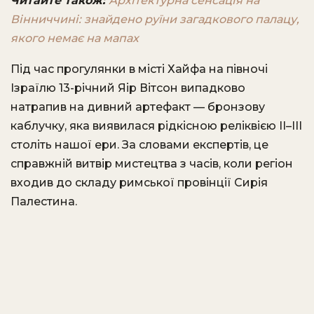
Читайте також:
Архітектурна сенсація на
Вінниччині: знайдено руїни загадкового палацу,
якого немає на мапах
Під час прогулянки в місті Хайфа на півночі
Ізраїлю 13-річний Яір Вітсон випадково
натрапив на дивний артефакт — бронзову
каблучку, яка виявилася рідкісною реліквією II–III
століть нашої ери. За словами експертів, це
справжній витвір мистецтва з часів, коли регіон
входив до складу римської провінції Сирія
Палестина.