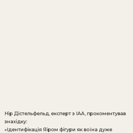
Нір Дістельфельд, експерт з IAA, прокоментував
знахідку:
«Ідентифікація Яіром фігури як воїна дуже