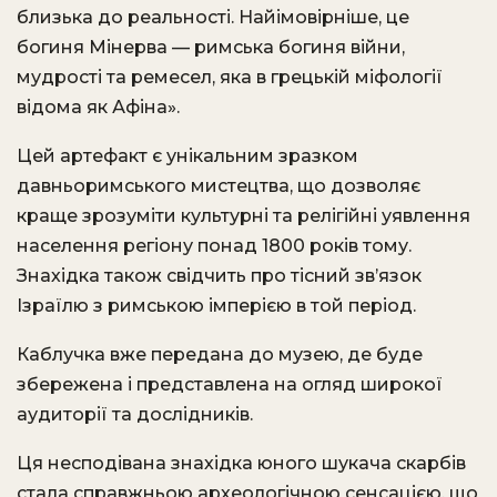
близька до реальності. Найімовірніше, це
богиня Мінерва — римська богиня війни,
мудрості та ремесел, яка в грецькій міфології
відома як Афіна».
Цей артефакт є унікальним зразком
давньоримського мистецтва, що дозволяє
краще зрозуміти культурні та релігійні уявлення
населення регіону понад 1800 років тому.
Знахідка також свідчить про тісний зв’язок
Ізраїлю з римською імперією в той період.
Каблучка вже передана до музею, де буде
збережена і представлена на огляд широкої
аудиторії та дослідників.
Ця несподівана знахідка юного шукача скарбів
стала справжньою археологічною сенсацією, що