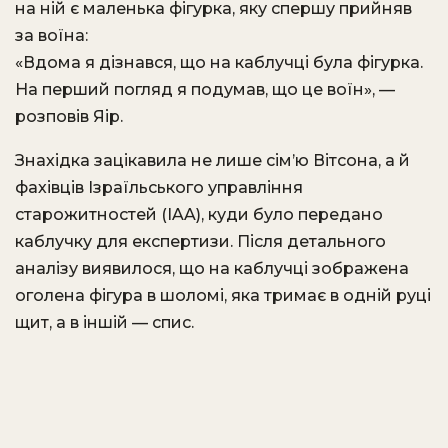
на ній є маленька фігурка, яку спершу прийняв
за воїна:
«Вдома я дізнався, що на каблучці була фігурка.
На перший погляд я подумав, що це воїн», —
розповів Яір.
Знахідка зацікавила не лише сім’ю Вітсона, а й
фахівців Ізраїльського управління
старожитностей (IAA), куди було передано
каблучку для експертизи. Після детального
аналізу виявилося, що на каблучці зображена
оголена фігура в шоломі, яка тримає в одній руці
щит, а в іншій — спис.