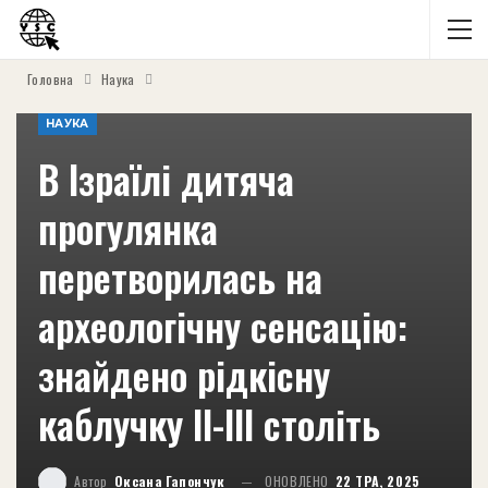
Головна
Наука
НАУКА
В Ізраїлі дитяча
прогулянка
перетворилась на
археологічну сенсацію:
знайдено рідкісну
каблучку II-III століть
Автор
Оксана Гапончук
ОНОВЛЕНО
22 ТРА, 2025