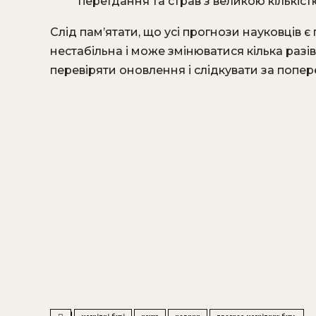
переїдання та страв з великою кількістю
Слід пам’ятати, що усі прогнози науковців 
нестабільна і може змінюватися кілька раз
перевіряти оновлення і слідкувати за поп