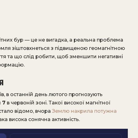
ітних бур — це не вигадка, а реальна проблема
Земля зіштовхнеться з підвищеною геомагнітною
ття та що слід робити, щоб зменшити негативні
формацію.
я
в, в останній день лютого прогнозують
 7
в червоній зоні. Такої високої магнітної
 стало відомо, вчора
Землю накрила потужна
така висока сонячна активність.