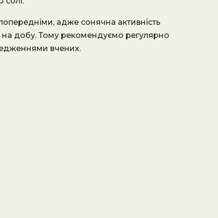
 солі.
є попередніми, адже сонячна активність
ів на добу. Тому рекомендуємо регулярно
ередженнями вчених.