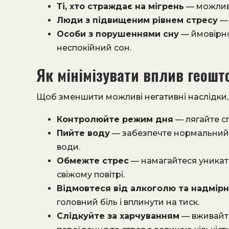
Ті, хто страждає на мігрень
— можлив
Люди з підвищеним рівнем стресу
— 
Особи з порушеннями сну
— ймовірно
неспокійний сон.
Як мінімізувати вплив геошт
Щоб зменшити можливі негативні наслідки,
Контролюйте режим дня
— лягайте сп
Пийте воду
— забезпечте нормальний 
води.
Обмежте стрес
— намагайтеся уникати
свіжому повітрі.
Відмовтеся від алкоголю та надмірно
головний біль і вплинути на тиск.
Слідкуйте за харчуванням
— вживайте