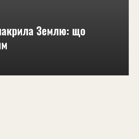
 накрила Землю: що
им