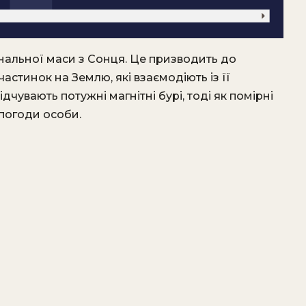
нальної маси з Сонця. Це призводить до
астинок на Землю, які взаємодіють із її
дчувають потужні магнітні бурі, тоді як помірні
 погоди особи.