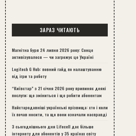
ЗАРАЗ ЧИТАЮТЬ
Магнітна буря 24 липня 2026 року: Сонце
активізувалося — чи загрожує це Україні
Logitech G Hub: повний гайд по налаштуванню
під ігри та роботу
“Київстар” з 21 січня 2026 року припиняє деякі
послуги: що зміниться і що робити абонентам
Найстародавніші українські прізвища: хто і коли
їх почав носити, та що вони означали насправді
З сьогоднішнього дня Lifecell дає більше
інтернету для абонентів у 35 країнах світу