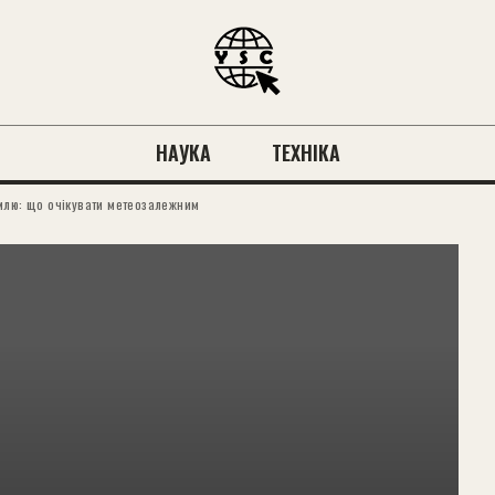
НАУКА
ТЕХНІКА
млю: що очікувати метеозалежним