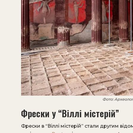
Фото: Археоло
Фрески у “Віллі містерій”
Фрески в “Віллі містерій” стали другим від