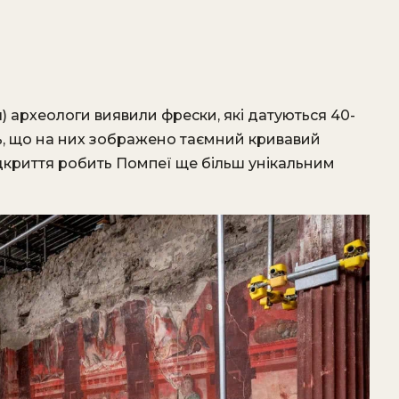
я) археологи виявили фрески, які датуються 40-
ь, що на них зображено таємний кривавий
ідкриття робить Помпеї ще більш унікальним