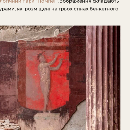
логічний парк “Помпеї”
. Зображення складають
урами, які розміщені на трьох стінах бенкетного