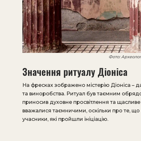
Фото: Археоло
Значення ритуалу Діоніса
На фресках зображено містерію Діоніса – д
та виноробства. Ритуал був таємним обрядо
приносив духовне просвітлення та щасливе ж
вважалися таємничими, оскільки про те, що 
учасники, які пройшли ініціацію.