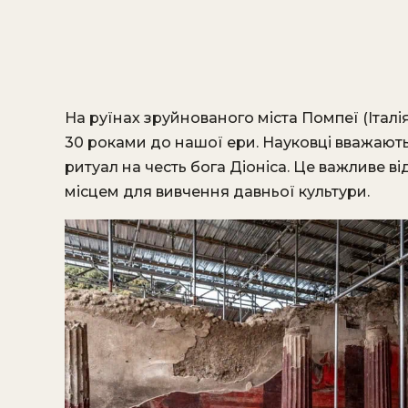
На руїнах зруйнованого міста Помпеї (Італі
30 роками до нашої ери. Науковці вважают
ритуал на честь бога Діоніса. Це важливе в
місцем для вивчення давньої культури.