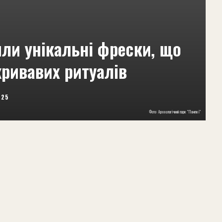
или унікальні фрески, що
ривавих ритуалів
025
Фото: Археологічний парк "Помпеї"