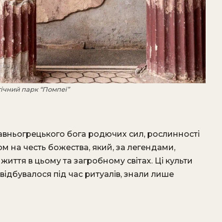
гічний парк “Помпеї”
авньогрецького бога родючих сил, рослинності
м на честь божества, який, за легендами,
иття в цьому та загробному світах. Ці культи
відбувалося під час ритуалів, знали лише