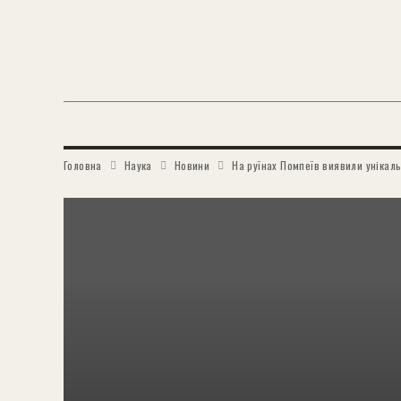
Головна
Наука
Новини
На руїнах Помпеїв виявили унікаль