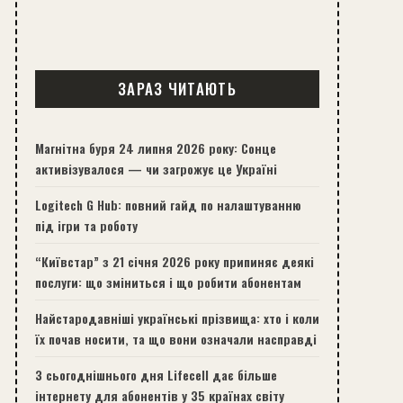
ЗАРАЗ ЧИТАЮТЬ
Магнітна буря 24 липня 2026 року: Сонце
активізувалося — чи загрожує це Україні
Logitech G Hub: повний гайд по налаштуванню
під ігри та роботу
“Київстар” з 21 січня 2026 року припиняє деякі
послуги: що зміниться і що робити абонентам
Найстародавніші українські прізвища: хто і коли
їх почав носити, та що вони означали насправді
З сьогоднішнього дня Lifecell дає більше
інтернету для абонентів у 35 країнах світу