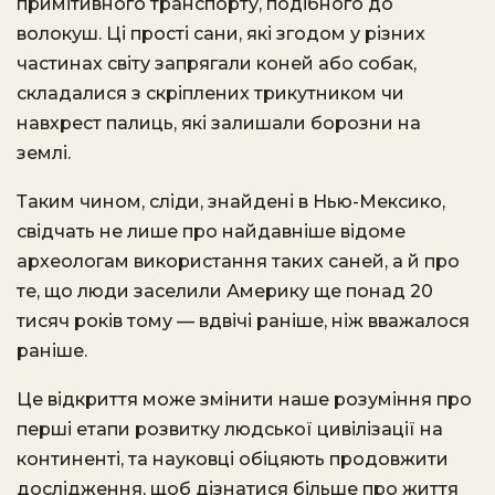
примітивного транспорту, подібного до
волокуш. Ці прості сани, які згодом у різних
частинах світу запрягали коней або собак,
складалися з скріплених трикутником чи
навхрест палиць, які залишали борозни на
землі.
Таким чином, сліди, знайдені в Нью-Мексико,
свідчать не лише про найдавніше відоме
археологам використання таких саней, а й про
те, що люди заселили Америку ще понад 20
тисяч років тому — вдвічі раніше, ніж вважалося
раніше.
Це відкриття може змінити наше розуміння про
перші етапи розвитку людської цивілізації на
континенті, та науковці обіцяють продовжити
дослідження, щоб дізнатися більше про життя