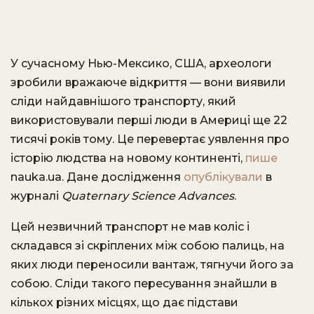
У сучасному Нью-Мексико, США, археологи
зробили вражаюче відкриття — вони виявили
сліди найдавнішого транспорту, який
використовували перші люди в Америці ще 22
тисячі років тому. Це перевертає уявлення про
історію людства на новому континенті,
пише
nauka.ua. Дане дослідження
опублікували
в
журналі
Quaternary Science Advances
.
Цей незвичний транспорт не мав коліс і
складався зі скріплених між собою палиць, на
яких люди переносили вантаж, тягнучи його за
собою. Сліди такого пересування знайшли в
кількох різних місцях, що дає підстави