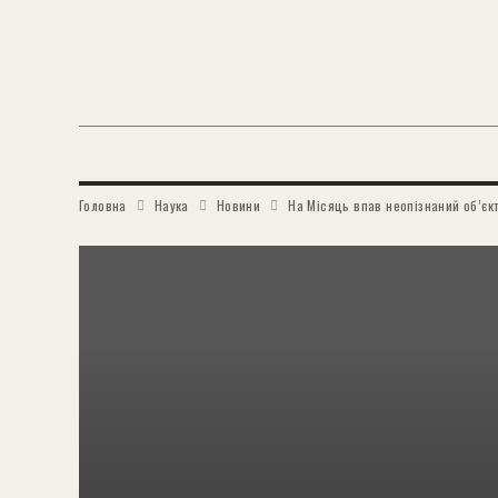
Головна
Наука
Новини
На Місяць впав неопізнаний об’єкт