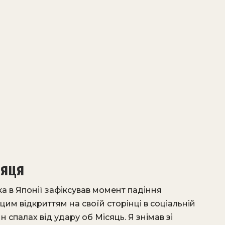
сяця
а в Японії зафіксував момент падіння
цим відкриттям на своїй сторінці в соціальній
 спалах від удару об Місяць. Я знімав зі