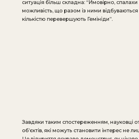
ситуація більш складна: “Ймовірно, спалахи
можливість, що разом із ними відбуваються 
кількістю перевершують Гемініди”.
Завдяки таким спостереженням, науковці от
об’єктів, які можуть становити інтерес не л
Це відкриття яскраво демонструє, як цікаво