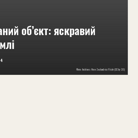
аний об’єкт: яскравий
емлі
24
Фото: Archives New Zealand via Flickr (CC by 2.0)