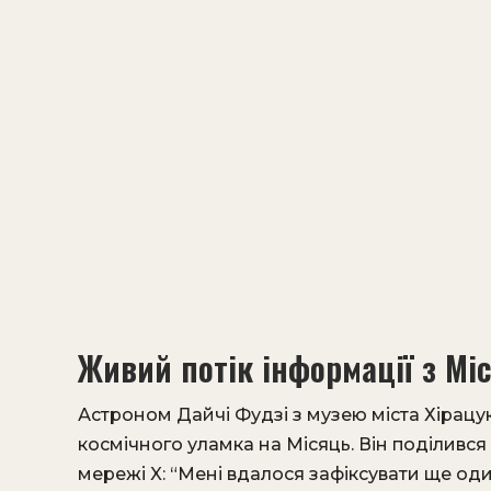
Живий потік інформації з Мі
Астроном Дайчі Фудзі з музею міста Хірацук
космічного уламка на Місяць. Він поділився 
мережі X: “Мені вдалося зафіксувати ще один