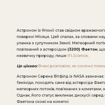
Астроном із Японії став свідком вражаючого
поверхні Місяця. Цей спалах, за словами на
уламка з супутником Землі. Метеорний потік
пов’язаний з астероїдом
(3200) Фаетон
, щ
незвичну природу, пише
IFLScience
.
Це цікаво:
Вчені розповіли, як сонячні плям
Астроном Серена Вітфілд із NASA зазначає:
Гемініди, походять саме від астероїда Фаетон
метеорних потоків, пов’язаних з кометами, 
Однак, його статус викликає дискусії серед 
Фаетона схожі на кометні.