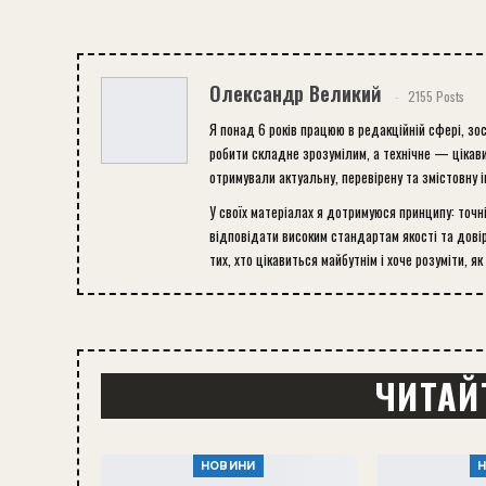
Олександр Великий
2155 Posts
Я понад 6 років працюю в редакційній сфері, зо
робити складне зрозумілим, а технічне — цікави
отримували актуальну, перевірену та змістовну 
У своїх матеріалах я дотримуюся принципу: точн
відповідати високим стандартам якості та довір
тих, хто цікавиться майбутнім і хоче розуміти, як
ЧИТАЙ
НОВИНИ