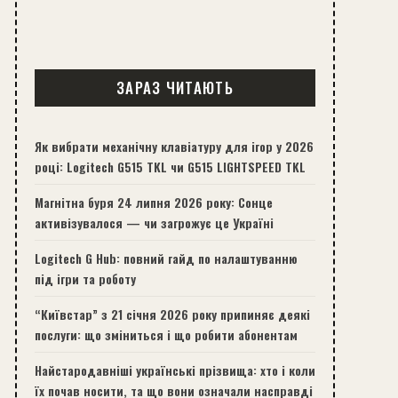
ЗАРАЗ ЧИТАЮТЬ
Як вибрати механічну клавіатуру для ігор у 2026
році: Logitech G515 TKL чи G515 LIGHTSPEED TKL
Магнітна буря 24 липня 2026 року: Сонце
активізувалося — чи загрожує це Україні
Logitech G Hub: повний гайд по налаштуванню
під ігри та роботу
“Київстар” з 21 січня 2026 року припиняє деякі
послуги: що зміниться і що робити абонентам
Найстародавніші українські прізвища: хто і коли
їх почав носити, та що вони означали насправді