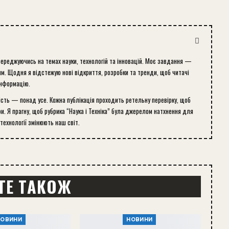
середжуючись на темах науки, технологій та інновацій. Моє завдання —
м. Щодня я відстежую нові відкриття, розробки та тренди, щоб читачі
інформацію.
ість — понад усе. Кожна публікація проходить ретельну перевірку, щоб
и. Я прагну, щоб рубрика “Наука і Техніка” була джерелом натхнення для
 технології змінюють наш світ.
ТЕ ТАКОЖ
НОВИНИ
НОВИНИ