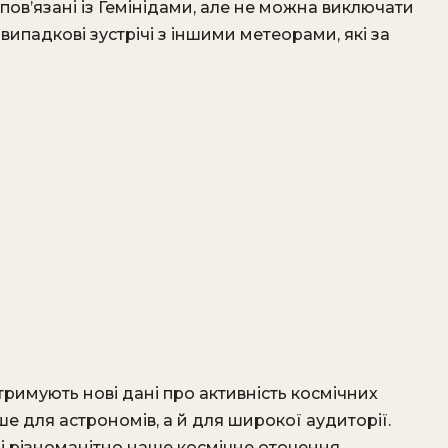
 пов’язані із Гемінідами, але не можна виключати
випадкові зустрічі з іншими метеорами, які за
римують нові дані про активність космічних
ише для астрономів, а й для широкої аудиторії.
 і різноманітно наше космічне оточення.