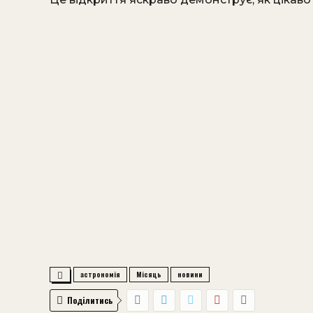
астрономія
Місяць
новини
Поділитись