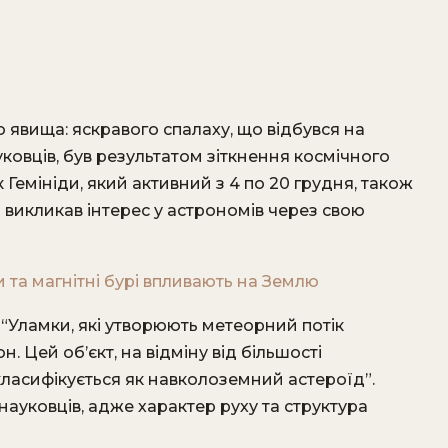
 явища: яскравого спалаху, що відбувся на
уковців, був результатом зіткнення космічного
 Гемініди, який активний з 4 по 20 грудня, також
о викликав інтерес у астрономів через свою
и та магнітні бурі впливають на Землю
 “Уламки, які утворюють метеорний потік
. Цей об’єкт, на відміну від більшості
класифікується як навколоземний астероїд”.
науковців, адже характер руху та структура